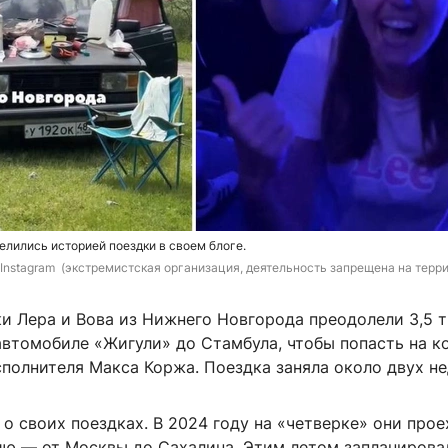
лились историей поездки в своем блоге.
Instagram 
 (экстремистская организация, деятельность запрещена на терр
и Лера и Вова из Нижнего Новгорода преодолели 3,5 
автомобиле «Жигули» до Стамбула, чтобы попасть на к
полнителя Макса Коржа. Поездка заняла около двух не
 о своих поездках. В 2024 году на «четверке» они прое
ию — от Москвы до Сахалина. Этим летом запланирова