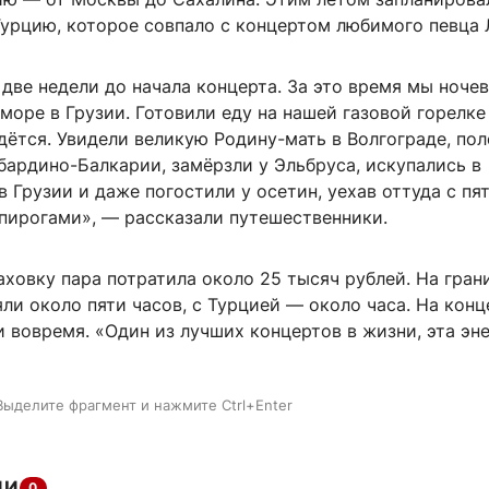
Турцию, которое совпало с концертом любимого певца 
две недели до начала концерта. За это время мы ночев
а море в Грузии. Готовили еду на нашей газовой горелке
дётся. Увидели великую Родину-мать в Волгограде, пол
бардино-Балкарии, замёрзли у Эльбруса, искупались в
 Грузии и даже погостили у осетин, уехав оттуда с пя
 пирогами», — рассказали путешественники.
аховку пара потратила около 25 тысяч рублей. На гран
ли около пяти часов, с Турцией — около часа. На конц
 вовремя. «Один из лучших концертов в жизни, эта эн
Выделите фрагмент и нажмите Ctrl+Enter
ИИ
0