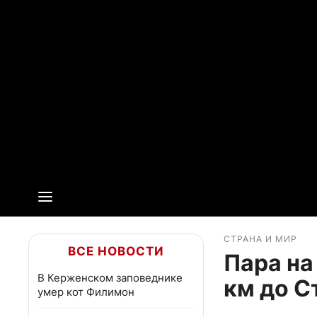
СТРАНА И МИР
ВСЕ НОВОСТИ
Пара на
В Керженском заповеднике
км до С
умер кот Филимон