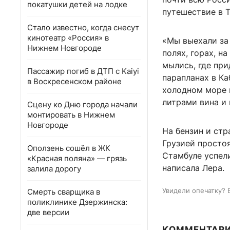
покатушки детей на лодке
путешествие в 
Стало известно, когда снесут
кинотеатр «Россия» в
«Мы выехали за 
Нижнем Новгороде
полях, горах, н
мылись, где при
Пассажир погиб в ДТП с Kaiyi
парапланах в Ка
в Воскресенском районе
холодном море в
литрами вина и
Сцену ко Дню города начали
монтировать в Нижнем
Новгороде
На бензин и стр
Грузией простоя
Оползень сошёл в ЖК
Стамбуле успели
«Красная поляна» — грязь
написала Лера.
залила дорогу
Увидели опечатку? 
Смерть сварщика в
поликлинике Дзержинска:
две версии
КОММЕНТАР