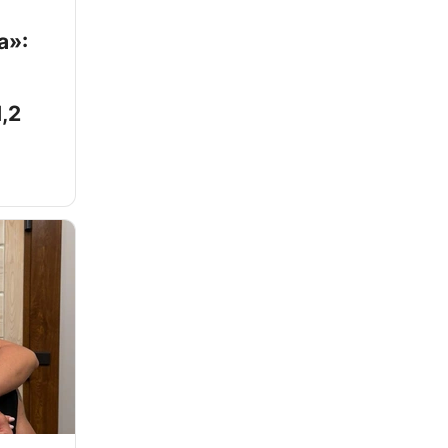
а»:
,2