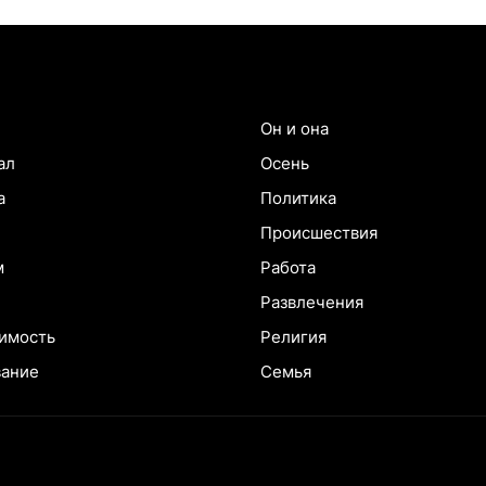
Он и она
ал
Осень
а
Политика
Происшествия
м
Работа
Развлечения
имость
Религия
вание
Семья