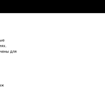
ные
ях.
чены для
таж