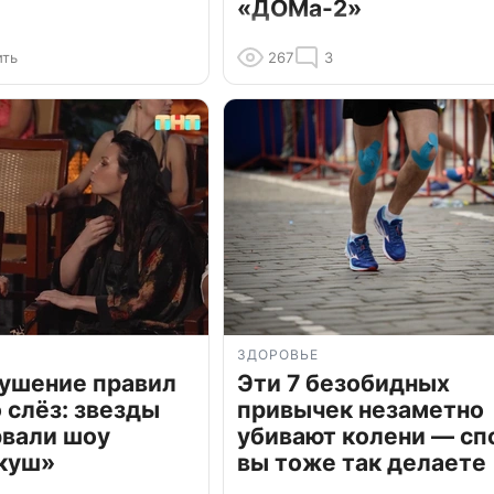
«ДОМа-2»
ить
267
3
ЗДОРОВЬЕ
рушение правил
Эти 7 безобидных
о слёз: звезды
привычек незаметно
рвали шоу
убивают колени — сп
куш»
вы тоже так делаете