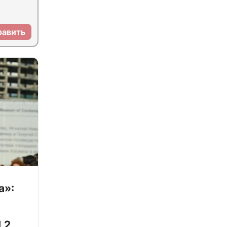
равить
а»:
,2