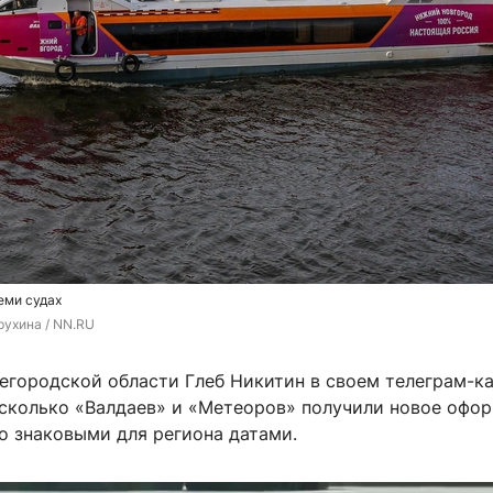
еми судах
рухина / NN.RU
егородской области Глеб Никитин в своем телеграм-к
есколько «Валдаев» и «Метеоров» получили новое офор
о знаковыми для региона датами.