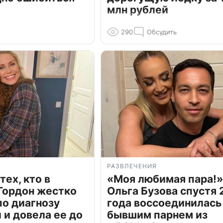
млн рублей
290
Обсудить
РАЗВЛЕЧЕНИЯ
тех, кто в
«Моя любимая пара!»
Гордон жестко
Ольга Бузова спустя 
по диагнозу
года воссоединилась
и довела ее до
бывшим парнем из