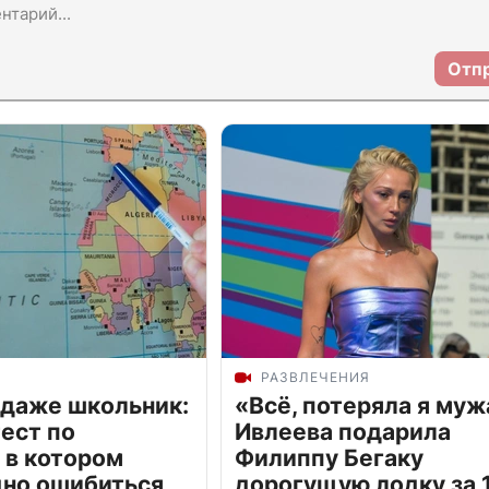
Отп
РАЗВЛЕЧЕНИЯ
 даже школьник:
«Всё, потеряла я муж
ест по
Ивлеева подарила
 в котором
Филиппу Бегаку
дно ошибиться
дорогущую лодку за 1