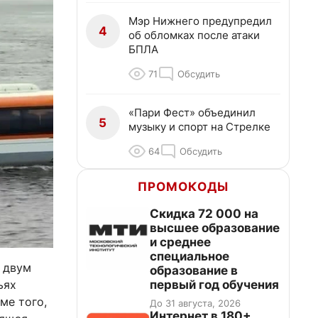
Мэр Нижнего предупредил
4
об обломках после атаки
БПЛА
71
Обсудить
«Пари Фест» объединил
5
музыку и спорт на Стрелке
64
Обсудить
ПРОМОКОДЫ
Скидка 72 000 на
высшее образование
и среднее
специальное
 двум
образование в
ьях
первый год обучения
ме того,
До 31 августа, 2026
Интернет в 180+