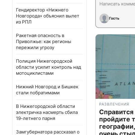
Гендиректор «Нижнего
Новгорода» объяснил вылет
Гость
из РПЛ
Ракетная опасность в
Приволжье: как регионы
пережили угрозу
Полиция Нижегородской
области усилит контроль над
мотоциклистами
Нижний Новгород и Бишкек
стали побратимами
РАЗВЛЕЧЕНИЯ
В Нижегородской области
Справится
электричка насмерть сбила
пройдите т
19-летнего парня
географии,
Замгубернатора рассказал о
очень сты