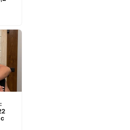
:
22
 с