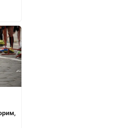
орим,