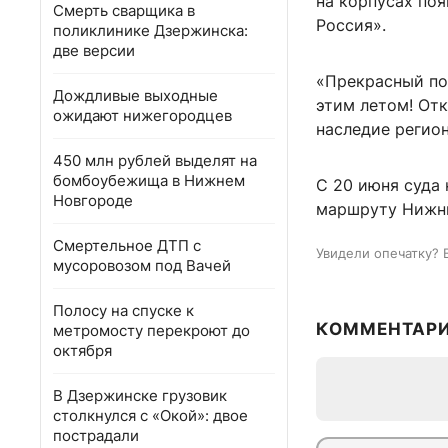
на корпусах по
Смерть сварщика в
Россия».
поликлинике Дзержинска:
две версии
«Прекрасный пов
Дождливые выходные
этим летом! Отк
ожидают нижегородцев
наследие регион
450 млн рублей выделят на
бомбоубежища в Нижнем
С 20 июня суда
Новгороде
маршруту Нижн
Смертельное ДТП с
Увидели опечатку? 
мусоровозом под Вачей
Полосу на спуске к
КОММЕНТАР
метромосту перекроют до
октября
В Дзержинске грузовик
столкнулся с «Окой»: двое
пострадали