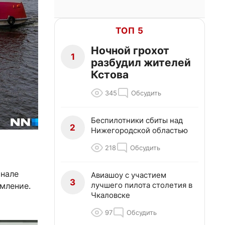
ТОП 5
Ночной грохот
1
разбудил жителей
Кстова
345
Обсудить
Беспилотники сбиты над
2
Нижегородской областью
218
Обсудить
анале
Авиашоу с участием
3
лучшего пилота столетия в
мление.
Чкаловске
97
Обсудить