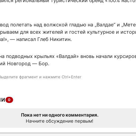
явился региональный туристический бренд «100% наст
од полетать над волжской гладью на „Валдае“ и „Мете
рываем для всех жителей и гостей культурное и исто
а!», — написал Глеб Никитин.
 на подводных крыльях «Валдай» вновь начали курсиро
ий Новгород — Бор.
Выделите фрагмент и нажмите Ctrl+Enter
ИИ
0
Пока нет ни одного комментария.
Начните обсуждение первым!