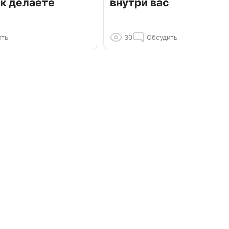
к делаете
внутри вас
ить
30
Обсудить