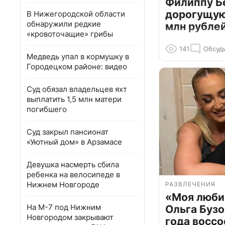
Филиппу Б
дорогущую 
В Нижегородской области
обнаружили редкие
млн рубле
«кровоточащие» грибы
141
Обсуд
Медведь упал в кормушку в
Городецком районе: видео
Суд обязал владельцев яхт
выплатить 1,5 млн матери
погибшего
Суд закрыл пансионат
«Уютный дом» в Арзамасе
Девушка насмерть сбила
ребенка на велосипеде в
Нижнем Новгороде
РАЗВЛЕЧЕНИЯ
«Моя люби
На М-7 под Нижним
Ольга Бузо
Новгородом закрывают
года воссо