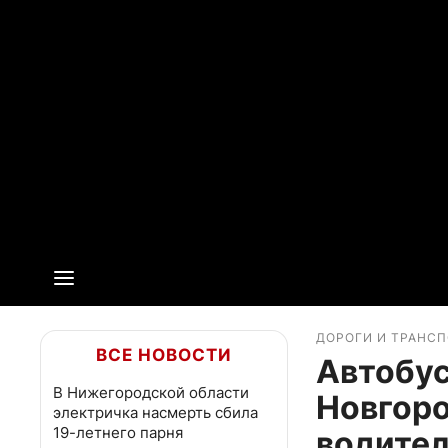
ДОРОГИ И ТРАНС
ВСЕ НОВОСТИ
Автобу
В Нижегородской области
Новгоро
электричка насмерть сбила
19-летнего парня
водите