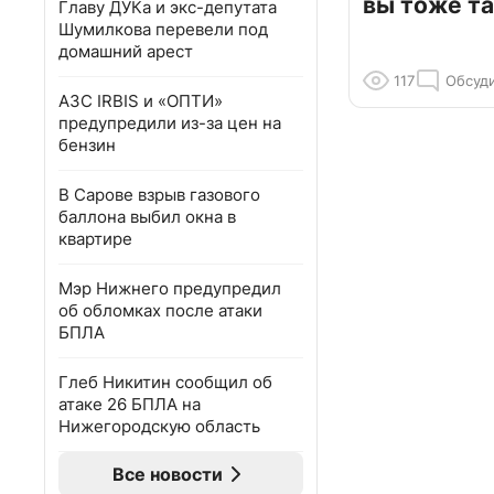
вы тоже та
Главу ДУКа и экс-депутата
Шумилкова перевели под
домашний арест
117
Обсуд
АЗС IRBIS и «ОПТИ»
предупредили из-за цен на
бензин
В Сарове взрыв газового
баллона выбил окна в
квартире
Мэр Нижнего предупредил
об обломках после атаки
БПЛА
Глеб Никитин сообщил об
атаке 26 БПЛА на
Нижегородскую область
Все новости