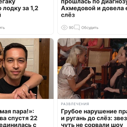
егаку
прошлась по диагноз
лодку за 1,2
Ахмедовой и довела 
й
слёз
ить
90
Обсудить
РАЗВЛЕЧЕНИЯ
мая пара!»:
Грубое нарушение пр
ва спустя 22
и ругань до слёз: зве
единилась с
чуть не сорвали шоу