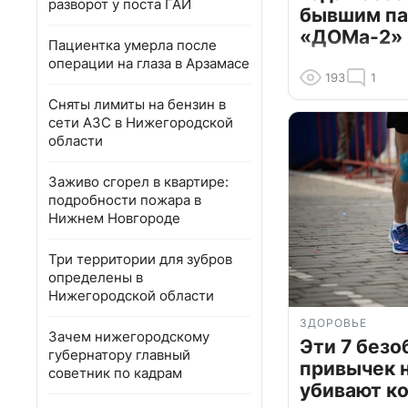
разворот у поста ГАИ
бывшим па
«ДОМа-2»
Пациентка умерла после
операции на глаза в Арзамасе
193
1
Сняты лимиты на бензин в
сети АЗС в Нижегородской
области
Заживо сгорел в квартире:
подробности пожара в
Нижнем Новгороде
Три территории для зубров
определены в
Нижегородской области
ЗДОРОВЬЕ
Зачем нижегородскому
Эти 7 без
губернатору главный
привычек 
советник по кадрам
убивают к