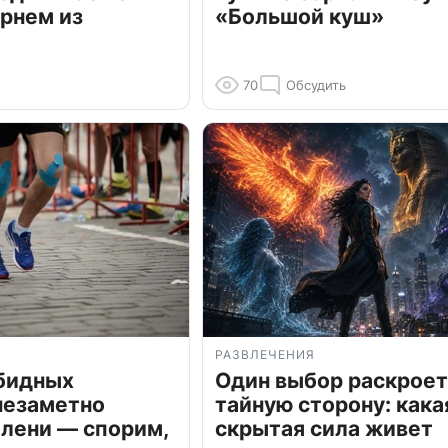
рнем из
«Большой куш»
70
Обсудить
РАЗВЛЕЧЕНИЯ
обидных
Один выбор раскроет
незаметно
тайную сторону: кака
олени — спорим,
скрытая сила живет