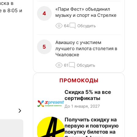
вска в
«Пари Фест» объединил
 в 8:05 и
4
музыку и спорт на Стрелке
64
Обсудить
Авиашоу с участием
5
лучшего пилота столетия в
Чкаловске
61
Обсудить
ПРОМОКОДЫ
Скидка 5% на все
сертификаты
До 1 января, 2027
Получить скидку на
первую и повторную
покупку билетов на