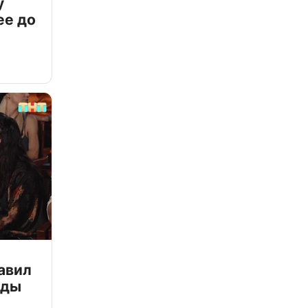
у
ее до
авил
зды