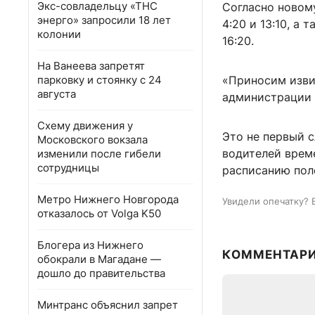
Экс-совладельцу «ТНС
Согласно новому
энерго» запросили 18 лет
4:20 и 13:10, а
колонии
16:20.
На Ванеева запретят
парковку и стоянку с 24
«Приносим изви
августа
администрации 
Схему движения у
Это не первый с
Московского вокзала
водителей врем
изменили после гибели
сотрудницы
расписанию поло
Метро Нижнего Новгорода
Увидели опечатку? 
отказалось от Volga K50
Блогера из Нижнего
КОММЕНТАР
обокрали в Магадане —
дошло до правительства
Минтранс объяснил запрет