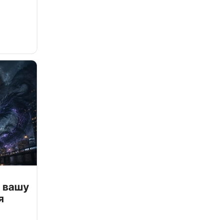
 вашу
я