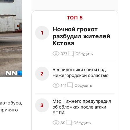
ТОП 5
Ночной грохот
1
разбудил жителей
Кстова
327
Обсудить
Беспилотники сбиты над
2
Нижегородской областью
141
Обсудить
Мэр Нижнего предупредил
автобуса,
3
об обломках после атаки
принято
БПЛА
69
Обсудить