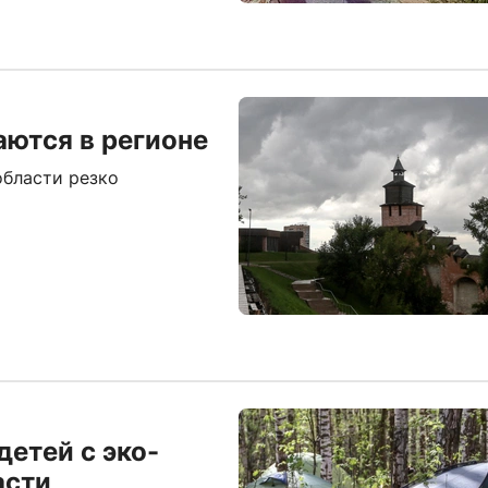
аются в регионе
области резко
етей с эко-
асти