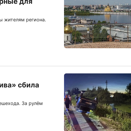
ерные для
ы жителям региона.
ива» сбила
ешехода. За рулём