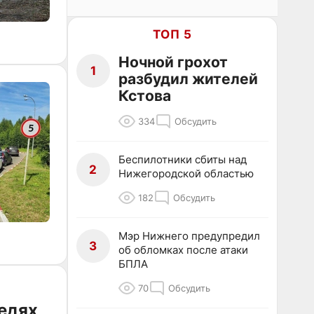
ТОП 5
Ночной грохот
1
разбудил жителей
Кстова
334
Обсудить
Беспилотники сбиты над
2
Нижегородской областью
182
Обсудить
Мэр Нижнего предупредил
3
об обломках после атаки
БПЛА
70
Обсудить
редях