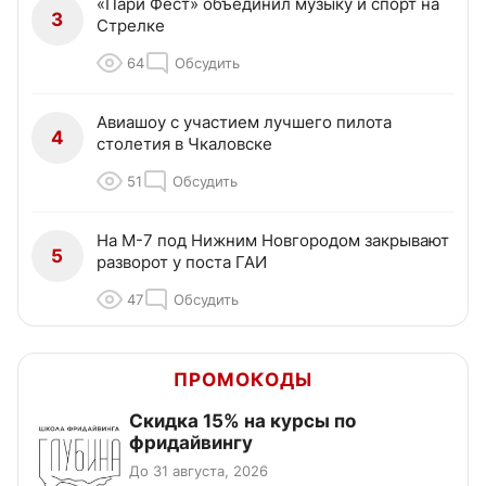
«Пари Фест» объединил музыку и спорт на
3
Стрелке
64
Обсудить
Авиашоу с участием лучшего пилота
4
столетия в Чкаловске
51
Обсудить
На М-7 под Нижним Новгородом закрывают
5
разворот у поста ГАИ
47
Обсудить
ПРОМОКОДЫ
Скидка 15% на курсы по
фридайвингу
До 31 августа, 2026