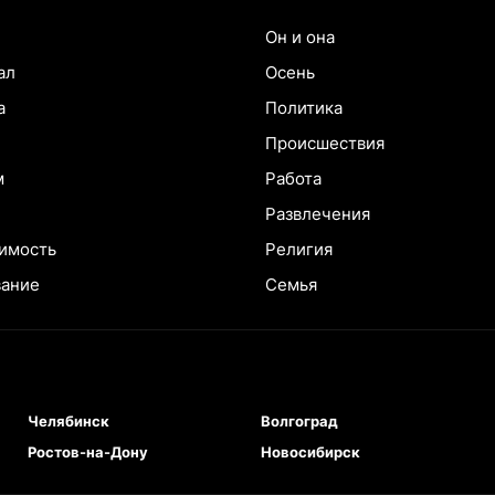
Он и она
ал
Осень
а
Политика
Происшествия
м
Работа
Развлечения
имость
Религия
вание
Семья
Челябинск
Волгоград
Ростов-на-Дону
Новосибирск