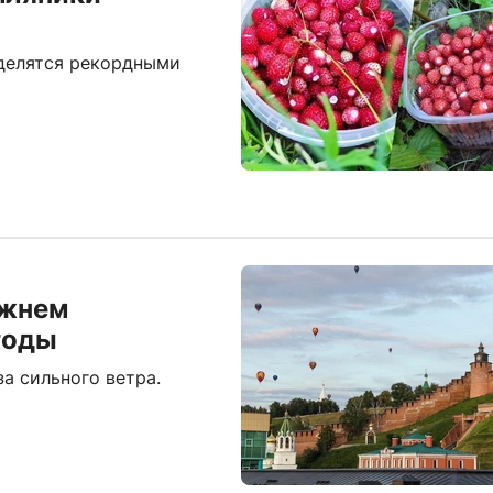
 делятся рекордными
ижнем
годы
а сильного ветра.