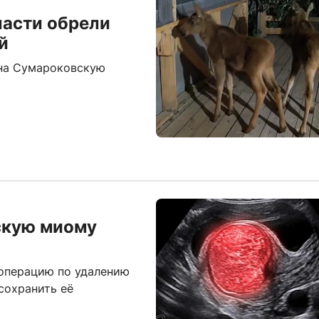
ласти обрели
й
 на Сумароковскую
скую миому
 операцию по удалению
сохранить её