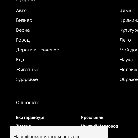
Авто
Зима
Бизнес
Кримин
Весна
Культур
Город
Лето
Дороги и транспорт
Мой до
Еда
Наука
Животные
Недвиж
Здоровье
Образо
О проекте
Екатеринбург
Ярославль
Тюмень
Нижний Новгород
На информационном ресурсе