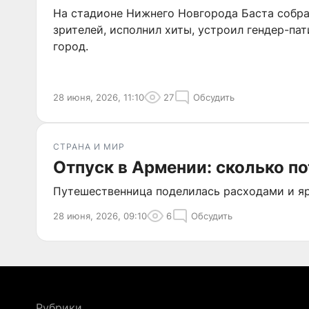
На стадионе Нижнего Новгорода Баста собра
зрителей, исполнил хиты, устроил гендер-па
город.
28 июня, 2026, 11:10
27
Обсудить
СТРАНА И МИР
Отпуск в Армении: сколько п
Путешественница поделилась расходами и я
28 июня, 2026, 09:10
6
Обсудить
Рубрики