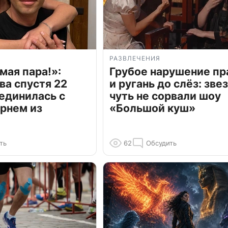
РАЗВЛЕЧЕНИЯ
мая пара!»:
Грубое нарушение пр
ва спустя 22
и ругань до слёз: зве
единилась с
чуть не сорвали шоу
рнем из
«Большой куш»
ть
62
Обсудить