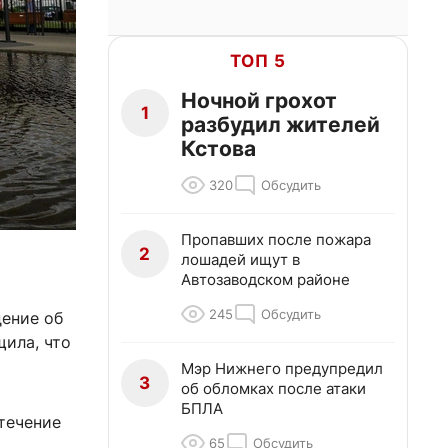
ТОП 5
Ночной грохот
1
разбудил жителей
Кстова
320
Обсудить
Пропавших после пожара
2
лошадей ищут в
Автозаводском районе
245
Обсудить
ение об
ила, что
Мэр Нижнего предупредил
3
об обломках после атаки
БПЛА
 течение
65
Обсудить