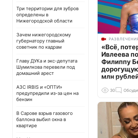
Три территории для зубров
определены в
Нижегородской области
Зачем нижегородскому
РАЗВЛЕЧЕНИ
губернатору главный
«Всё, поте
советник по кадрам
Ивлеева п
Главу ДУКа и экс-депутата
Филиппу Б
Шумилкова перевели под
дорогущую 
домашний арест
млн рубле
АЗС IRBIS и «ОПТИ»
30
Обсуди
предупредили из-за цен на
бензин
В Сарове взрыв газового
баллона выбил окна в
квартире