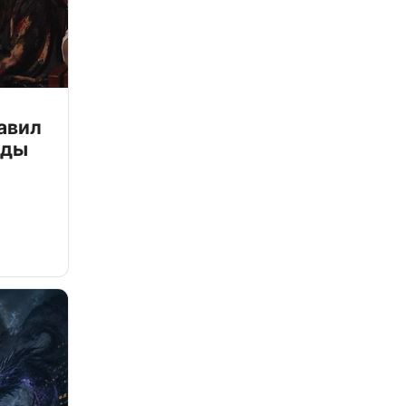
авил
зды