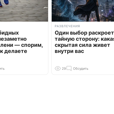
РАЗВЛЕЧЕНИЯ
обидных
Один выбор раскроет
незаметно
тайную сторону: кака
олени — спорим,
скрытая сила живет
к делаете
внутри вас
ить
29
Обсудить