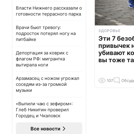
Власти Нижнего рассказали о
готовности террасного парка
Врачи бьют тревогу:
ЗДОРОВЬЕ
подросток потерял ногу на
Эти 7 без
питбайке
привычек 
убивают к
Депортация за коврик с
флагом РФ: мигрантка
вы тоже та
вытирала ноги
Арзамасец с ножом угрожал
107
Обсуд
соседям из-за громкой
музыки
«Выпили чаю с зефиром»:
Глеб Никитин проверил
Городец и Чкаловск
Все новости