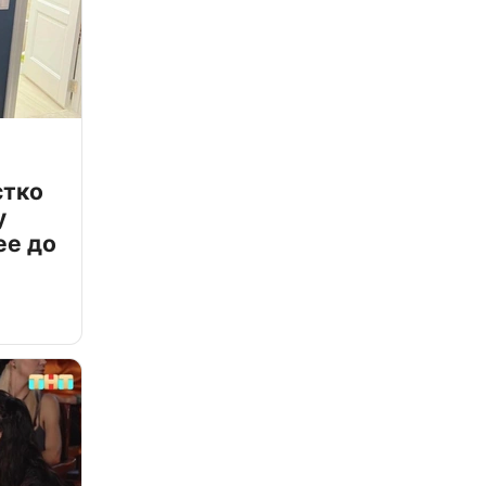
стко
у
ее до