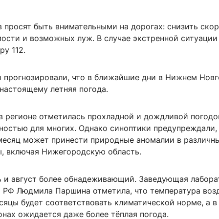
 просят быть внимательными на дорогах: снизить скор
мости и возможных луж. В случае экстренной ситуации
ру 112.
и прогнозировали, что в ближайшие дни в Нижнем Нов
-настоящему летняя погода.
в регионе отметилась прохладной и дождливой погодой
ностью для многих. Однако синоптики предупреждали,
месяц может принести природные аномалии в различн
ы, включая Нижегородскую область.
ь и август более обнадеживающий. Заведующая лабор
 РФ Людмила Паршина отметила, что температура возд
сяцы будет соответствовать климатической норме, а в
онах ожидается даже более тёплая погода.