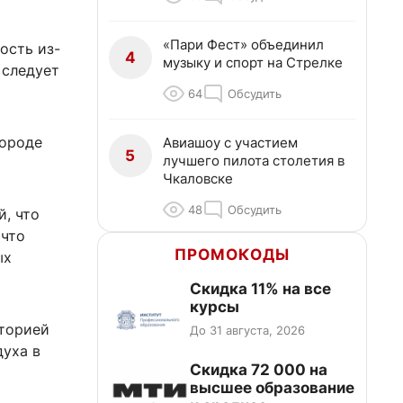
«Пари Фест» объединил
ость из-
4
музыку и спорт на Стрелке
 следует
64
Обсудить
городе
Авиашоу с участием
5
лучшего пилота столетия в
Чкаловске
48
Обсудить
, что
 что
ПРОМОКОДЫ
ых
Скидка 11% на все
курсы
аторией
До 31 августа, 2026
уха в
Скидка 72 000 на
высшее образование