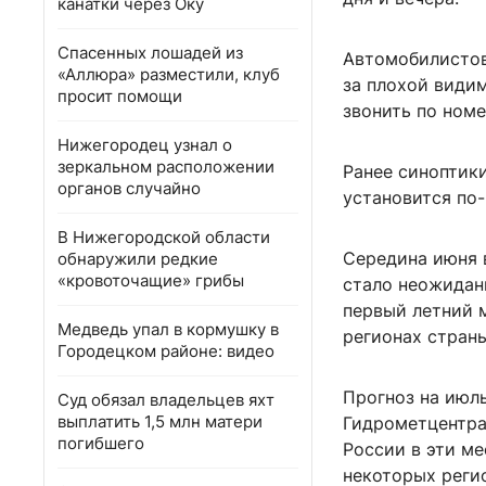
канатки через Оку
Спасенных лошадей из
Автомобилистов
«Аллюра» разместили, клуб
за плохой види
просит помощи
звонить по номе
Нижегородец узнал о
зеркальном расположении
Ранее синоптик
органов случайно
установится по
В Нижегородской области
Середина июня 
обнаружили редкие
«кровоточащие» грибы
стало неожидан
первый летний 
Медведь упал в кормушку в
регионах стран
Городецком районе: видео
Прогноз на июл
Суд обязал владельцев яхт
выплатить 1,5 млн матери
Гидрометцентра
погибшего
России в эти ме
некоторых реги