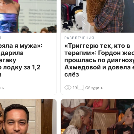
Я
РАЗВЛЕЧЕНИЯ
ряла я мужа»:
«Триггерю тех, кто в
одарила
терапии»: Гордон же
егаку
прошлась по диагноз
лодку за 1,2
Ахмедовой и довела 
й
слёз
ть
19
Обсудить