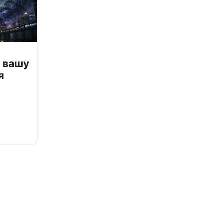
 вашу
я