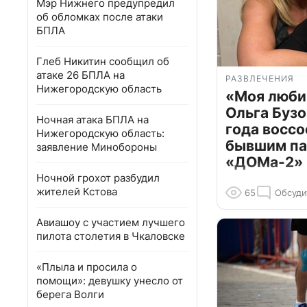
Мэр Нижнего предупредил
об обломках после атаки
БПЛА
Глеб Никитин сообщил об
атаке 26 БПЛА на
РАЗВЛЕЧЕНИЯ
Нижегородскую область
«Моя люби
Ольга Бузо
Ночная атака БПЛА на
года воссо
Нижегородскую область:
бывшим па
заявление Минобороны
«ДОМа-2»
Ночной грохот разбудил
жителей Кстова
65
Обсуди
Авиашоу с участием лучшего
пилота столетия в Чкаловске
«Плыла и просила о
помощи»: девушку унесло от
берега Волги