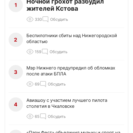
Ночной грохот разбудил
1
жителей Кстова
330
Обсудить
Беспилотники сбиты над Нижегородской
2
областью
159
Обсудить
Мэр Нижнего предупредил об обломках
3
после атаки БПЛА
69
Обсудить
Авиашоу с участием лучшего пилота
4
столетия в Чкаловске
65
Обсудить
«Пари Фест» объединил музыку и спорт на