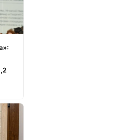
а»:
,2