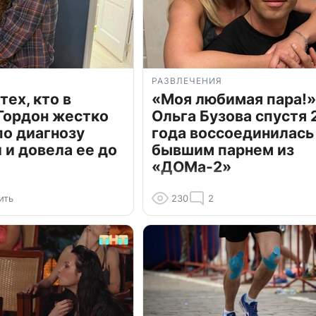
РАЗВЛЕЧЕНИЯ
тех, кто в
«Моя любимая пара!»
Гордон жестко
Ольга Бузова спустя 
по диагнозу
года воссоединилась
и довела ее до
бывшим парнем из
«ДОМа-2»
ить
230
2