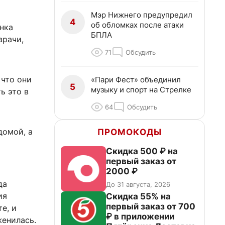
Мэр Нижнего предупредил
4
об обломках после атаки
нка
БПЛА
врачи,
71
Обсудить
 что они
«Пари Фест» объединил
5
музыку и спорт на Стрелке
ь это в
64
Обсудить
домой, а
ПРОМОКОДЫ
Скидка 500 ₽ на
первый заказ от
2000 ₽
да
До 31 августа, 2026
ия
Скидка 55% на
первый заказ от 700
е, и
₽ в приложении
женилась.