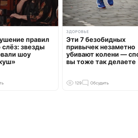
ЗДОРОВЬЕ
рушение правил
Эти 7 безобидных
о слёз: звезды
привычек незаметно
рвали шоу
убивают колени — сп
куш»
вы тоже так делаете
ть
129
Обсудить