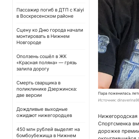
Пассажир погиб в ДТП с Kaiyi
в Воскресенском районе
Сцену ко Дню города начали
монтировать в Нижнем
Новгороде
Оползень сошёл в ЖК
«Красная поляна» — грязь
залила дорогу
Смерть сварщика в
поликлинике Дзержинска:
Пара поженилась лето
две версии
Источник: 
dinaverina9
Дождливые выходные
ожидают нижегородцев
Нижегородская 
Спортсменка вм
450 млн рублей выделят на
дорожке премии
бомбоубежища в Нижнем
округлившийся 