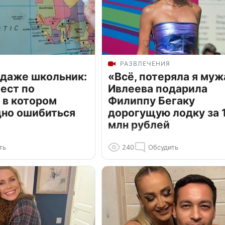
РАЗВЛЕЧЕНИЯ
 даже школьник:
«Всё, потеряла я муж
ест по
Ивлеева подарила
 в котором
Филиппу Бегаку
дно ошибиться
дорогущую лодку за 1
млн рублей
ть
240
Обсудить