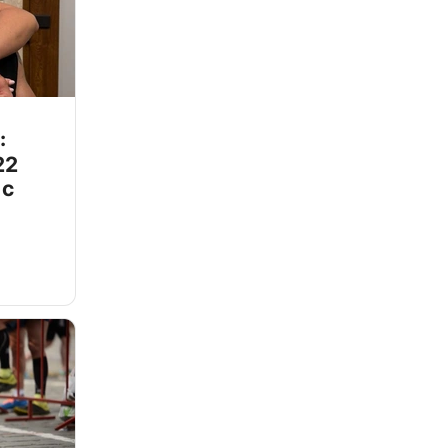
:
22
 с