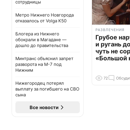
сотрудницы
Метро Нижнего Новгорода
отказалось от Volga K50
РАЗВЛЕЧЕНИЯ
Блогера из Нижнего
Грубое на
обокрали в Магадане —
и ругань д
дошло до правительства
чуть не со
«Большой 
Минтранс объяснил запрет
разворота на М-7 под
Нижним
72
Обсуди
Нижегородец потерял
выплату за погибшего на СВО
сына
Все новости