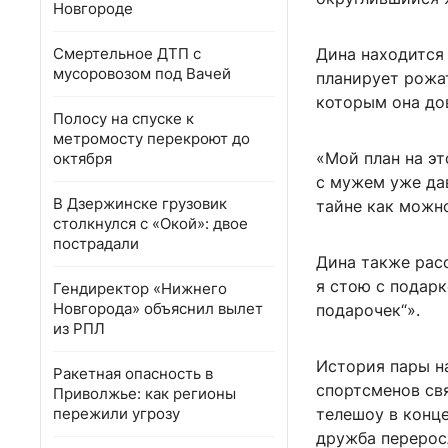
Новгороде
Смертельное ДТП с
Дина находится
мусоровозом под Вачей
планирует рожа
которым она до
Полосу на спуске к
метромосту перекроют до
«Мой план на эт
октября
с мужем уже дав
В Дзержинске грузовик
тайне как можн
столкнулся с «Окой»: двое
пострадали
Дина также рас
я стою с подарк
Гендиректор «Нижнего
Новгорода» объяснил вылет
подарочек“».
из РПЛ
История пары н
Ракетная опасность в
спортсменов св
Приволжье: как регионы
пережили угрозу
телешоу в конце
дружба перерос