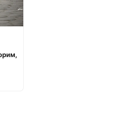
орим,