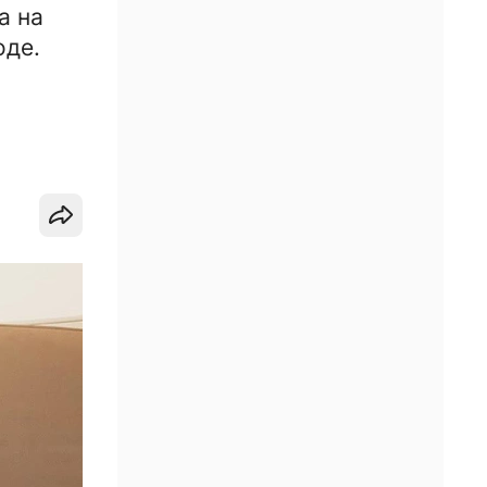
а на
оде.