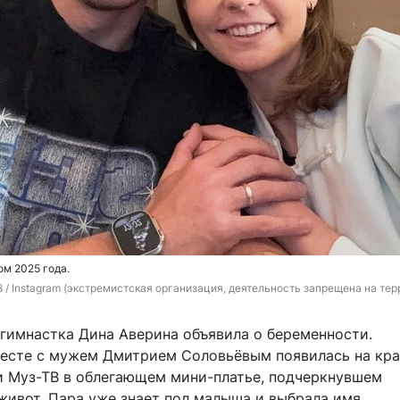
м 2025 года.
8 / Instagram (экстремистская организация, деятельность запрещена на те
гимнастка Дина Аверина объявила о беременности.
есте с мужем Дмитрием Соловьёвым появилась на кр
 Муз-ТВ в облегающем мини-платье, подчеркнувшем
живот. Пара уже знает пол малыша и выбрала имя.