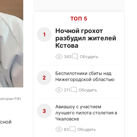
ТОП 5
Ночной грохот
1
разбудил жителей
Кстова
343
Обсудить
Беспилотники сбиты над
2
Нижегородской областью
211
Обсудить
рритории РФ)
Авиашоу с участием
3
лучшего пилота столетия в
Чкаловске
асной
83
Обсудить