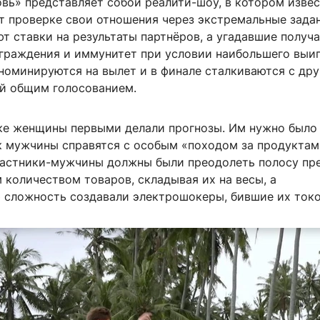
овь» представляет собой реалити-шоу, в котором изве
т проверке свои отношения через экстремальные задан
т ставки на результаты партнёров, а угадавшие получ
граждения и иммунитет при условии наибольшего выиг
номинируются на вылет и в финале сталкиваются с дру
ой общим голосованием.
ке женщины первыми делали прогнозы. Им нужно было
ак мужчины справятся с особым «походом за продуктам
частники-мужчины должны были преодолеть полосу пр
количеством товаров, складывая их на весы, а
 сложность создавали электрошокеры, бившие их токо