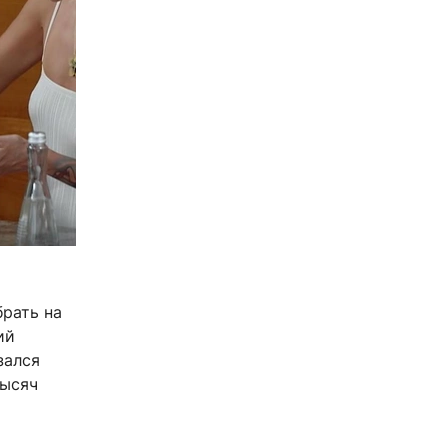
рать на
ий
зался
тысяч