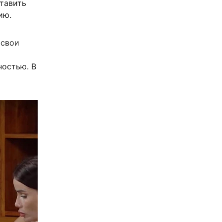
ставить
ию.
 свои
ностью. В