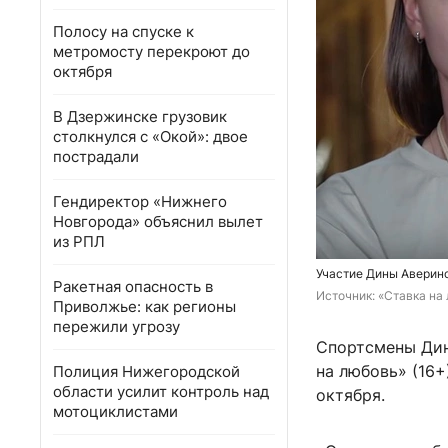
Полосу на спуске к
метромосту перекроют до
октября
В Дзержинске грузовик
столкнулся с «Окой»: двое
пострадали
Гендиректор «Нижнего
Новгорода» объяснил вылет
из РПЛ
Участие Дины Аверин
Ракетная опасность в
Источник: 
«Ставка на
Приволжье: как регионы
пережили угрозу
Спортсмены Дин
на любовь» (16+
Полиция Нижегородской
области усилит контроль над
октября.
мотоциклистами