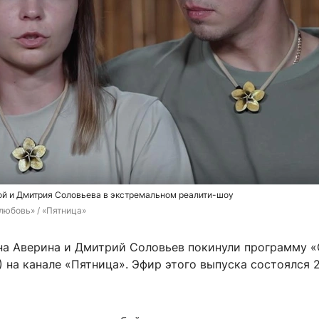
ой и Дмитрия Соловьева в экстремальном реалити-шоу
 любовь» / «Пятница»
а Аверина и Дмитрий Соловьев покинули программу «
) на канале «Пятница». Эфир этого выпуска состоялся 