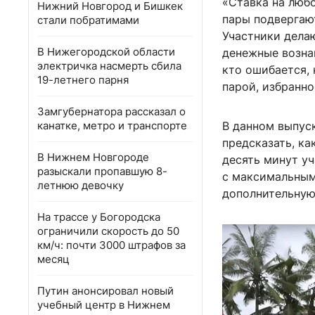
«Ставка на люб
Нижний Новгород и Бишкек
пары подвергаю
стали побратимами
Участники делаю
В Нижегородской области
денежные возна
электричка насмерть сбила
кто ошибается, 
19-летнего парня
парой, избранн
Замгубернатора рассказал о
канатке, метро и транспорте
В данном выпус
предсказать, к
В Нижнем Новгороде
десять минут у
разыскали пропавшую 8-
с максимальным 
летнюю девочку
дополнительную
На трассе у Богородска
ограничили скорость до 50
км/ч: почти 3000 штрафов за
месяц
Путин анонсировал новый
учебный центр в Нижнем