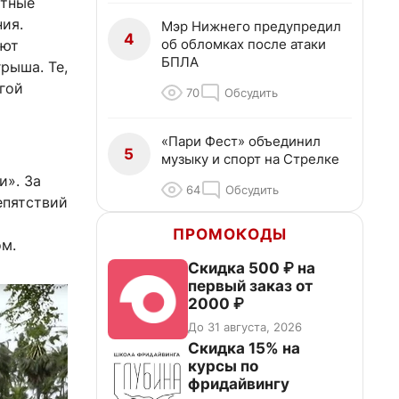
стные
ия.
Мэр Нижнего предупредил
4
об обломках после атаки
ают
БПЛА
рыша. Те,
гой
70
Обсудить
«Пари Фест» объединил
5
музыку и спорт на Стрелке
и». За
64
Обсудить
епятствий
ПРОМОКОДЫ
м.
Скидка 500 ₽ на
первый заказ от
2000 ₽
До 31 августа, 2026
Скидка 15% на
курсы по
фридайвингу