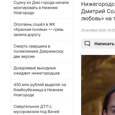
Сцену ко Дню города начали
Нижегородск
монтировать в Нижнем
Дмитрий Сол
Новгороде
любовь» на 
Оползень сошёл в ЖК
«Красная поляна» — грязь
25 октября 2025, 15:3
залила дорогу
Написать
Смерть сварщика в
поликлинике Дзержинска:
две версии
Дождливые выходные
ожидают нижегородцев
450 млн рублей выделят на
бомбоубежища в Нижнем
Новгороде
Смертельное ДТП с
мусоровозом под Вачей