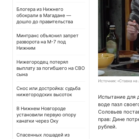
Блогера из Нижнего
обокрали в Магадане —
дошло до правительства
Минтранс объяснил запрет
разворота на М-7 под
Нижним
Нижегородец потерял
выплату за погибшего на СВО
сына
Источник: 
«Ставка на
Снос или достройка: судьба
нижегородских высоток
Испытание для 
воде пазл своег
В Нижнем Новгороде
Соловьев постав
установили первую опору
прав: Дине потр
канатки через Оку
рублей.
Спасенных лошадей из