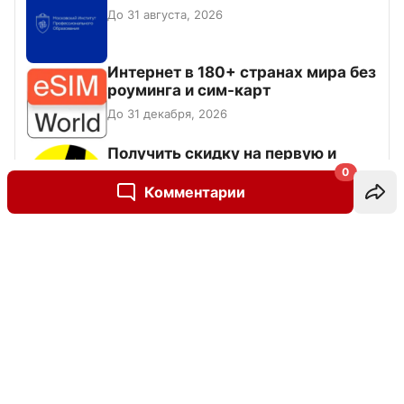
До 31 августа, 2026
Интернет в 180+ странах мира без
роуминга и сим-карт
До 31 декабря, 2026
Получить скидку на первую и
повторную покупку билетов на
0
Яндекс Афише
Комментарии
Написать комментарий
Все промокоды