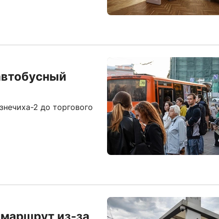
автобусный
нечиха-2 до торгового
 маршрут из-за