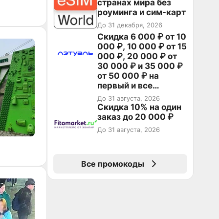
странах мира без
роуминга и сим-карт
До 31 декабря, 2026
Скидка 6 000 ₽ от 10
000 ₽, 10 000 ₽ от 15
000 ₽, 20 000 ₽ от
30 000 ₽ и 35 000 ₽
от 50 000 ₽ на
первый и все
повторные заказы по
До 31 августа, 2026
промокоду НАБЕРИ
Скидка 10% на один
заказ до 20 000 ₽
До 31 августа, 2026
Все промокоды