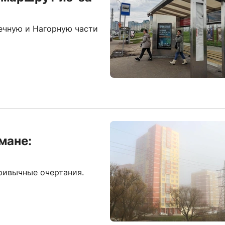
ечную и Нагорную части
мане:
привычные очертания.