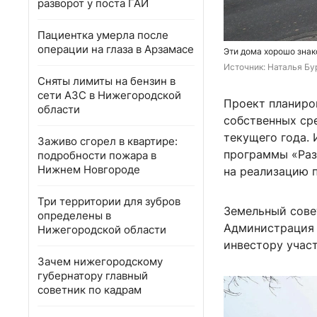
разворот у поста ГАИ
Пациентка умерла после
операции на глаза в Арзамасе
Эти дома хорошо знак
Источник: 
Наталья Бу
Сняты лимиты на бензин в
сети АЗС в Нижегородской
Проект планиров
области
собственных ср
текущего года.
Заживо сгорел в квартире:
программы «Раз
подробности пожара в
Нижнем Новгороде
на реализацию 
Три территории для зубров
Земельный сове
определены в
Администрация 
Нижегородской области
инвестору участ
Зачем нижегородскому
губернатору главный
советник по кадрам