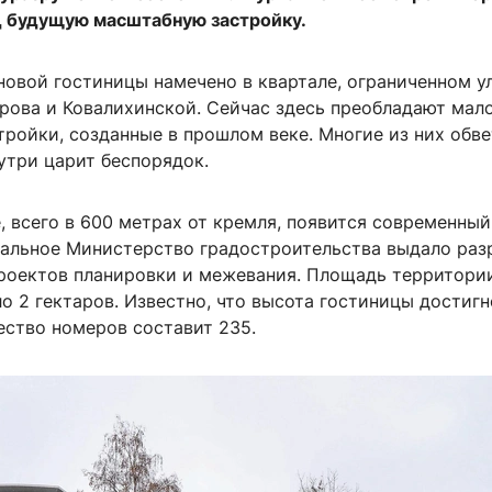
 будущую масштабную застройку.
новой гостиницы намечено в квартале, ограниченном 
ерова и Ковалихинской. Сейчас здесь преобладают ма
ройки, созданные в прошлом веке. Многие из них обв
утри царит беспорядок.
, всего в 600 метрах от кремля, появится современный 
нальное Министерство градостроительства выдало ра
проектов планировки и межевания. Площадь территори
о 2 гектаров. Известно, что высота гостиницы достигн
ество номеров составит 235.