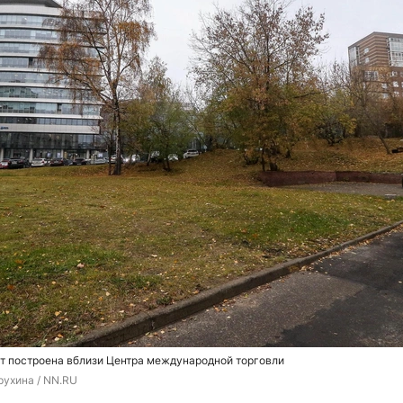
т построена вблизи Центра международной торговли
рухина / NN.RU