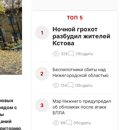
ТОП 5
Ночной грохот
1
разбудил жителей
Кстова
329
Обсудить
Беспилотники сбиты над
2
Нижегородской областью
154
Обсудить
новых
Мэр Нижнего предупредил
3
об обломках после атаки
рядом с
БПЛА
ны
даний
69
Обсудить
рриторию,