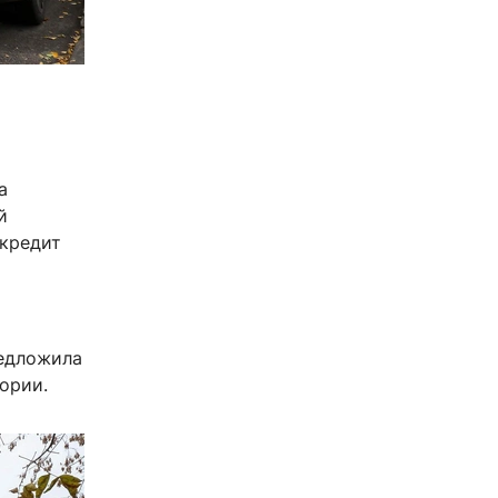
а
й
 кредит
редложила
ории.