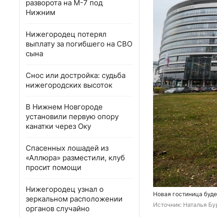
разворота на М-7 под
Нижним
Нижегородец потерял
выплату за погибшего на СВО
сына
Снос или достройка: судьба
нижегородских высоток
В Нижнем Новгороде
установили первую опору
канатки через Оку
Спасенных лошадей из
«Аллюра» разместили, клуб
просит помощи
Нижегородец узнал о
Новая гостиница буде
зеркальном расположении
Источник: 
Наталья Бу
органов случайно