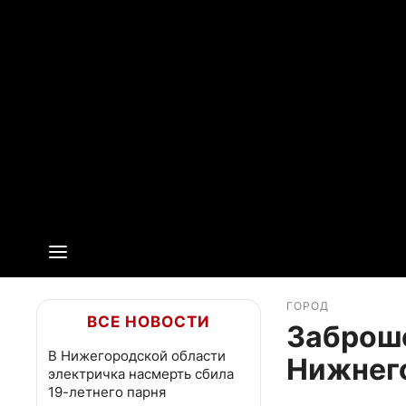
ГОРОД
ВСЕ НОВОСТИ
Заброше
В Нижегородской области
Нижнего
электричка насмерть сбила
19-летнего парня