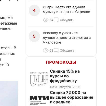
«Пари Фест» объединил
4
музыку и спорт на Стрелке
улицами
64
Обсудить
лоэтажные
етшали:
Авиашоу с участием
5
лучшего пилота столетия в
Чкаловске
отель. В
63
Обсудить
зрешение
и
ПРОМОКОДЫ
ет 10
Скидка 15% на
курсы по
фридайвингу
До 31 августа, 2026
Скидка 72 000 на
высшее образование
и среднее