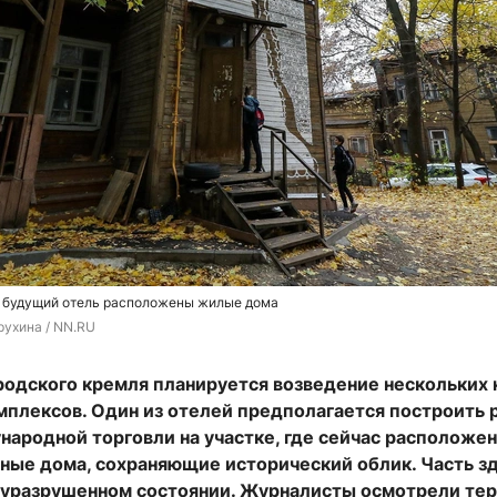
д будущий отель расположены жилые дома
рухина / NN.RU
одского кремля планируется возведение нескольких 
мплексов. Один из отелей предполагается построить 
ародной торговли на участке, где сейчас расположе
ные дома, сохраняющие исторический облик. Часть з
луразрушенном состоянии. Журналисты осмотрели те