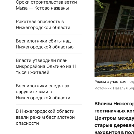
Сроки строительства ветки
Мыза — Кстово названы
Ракетная опасность в
Нижегородской области
Беспилотники сбиты над
Нижегородской областью
Власти утвердили план
микрорайона Ольгино на 11
тысяч жителей
Рядом с участком по
Беспилотники следят за
Источник: 
Наталья Бу
нарушителями в
Нижегородской области
Вблизи Нижегор
гостиничных ко
В Нижегородской области
ввели режим беспилотной
Центром междун
опасности
старые деревян
находится в по