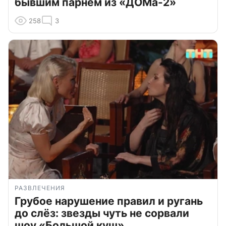
бывшим парнем из «ДОМа-2»
258
3
РАЗВЛЕЧЕНИЯ
Грубое нарушение правил и ругань
до слёз: звезды чуть не сорвали
шоу «Большой куш»