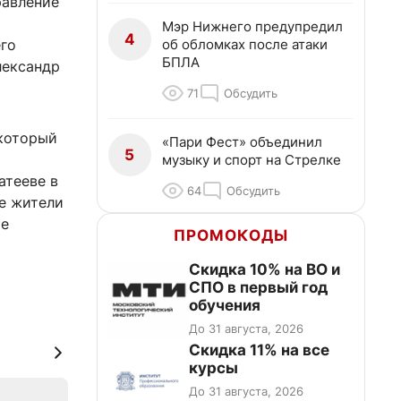
равление
Мэр Нижнего предупредил
4
об обломках после атаки
го
БПЛА
лександр
71
Обсудить
 который
«Пари Фест» объединил
5
музыку и спорт на Стрелке
атееве в
64
Обсудить
е жители
ые
ПРОМОКОДЫ
Скидка 10% на ВО и
СПО в первый год
обучения
До 31 августа, 2026
Скидка 11% на все
курсы
До 31 августа, 2026