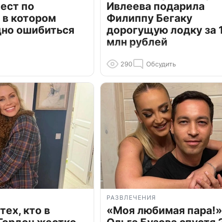
ест по
Ивлеева подарила
 в котором
Филиппу Бегаку
дно ошибиться
дорогущую лодку за 1
млн рублей
290
Обсудить
РАЗВЛЕЧЕНИЯ
тех, кто в
«Моя любимая пара!»