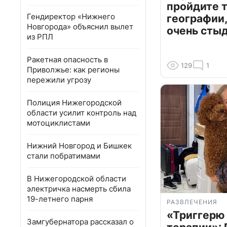
пройдите т
Гендиректор «Нижнего
географии,
Новгорода» объяснил вылет
очень сты
из РПЛ
Ракетная опасность в
129
1
Приволжье: как регионы
пережили угрозу
Полиция Нижегородской
области усилит контроль над
мотоциклистами
Нижний Новгород и Бишкек
стали побратимами
В Нижегородской области
электричка насмерть сбила
19-летнего парня
РАЗВЛЕЧЕНИЯ
«Триггерю 
Замгубернатора рассказал о