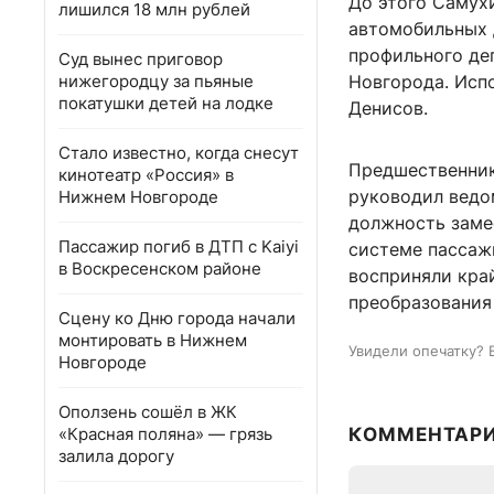
До этого Самухи
лишился 18 млн рублей
автомобильных 
профильного де
Суд вынес приговор
нижегородцу за пьяные
Новгорода. Исп
покатушки детей на лодке
Денисов.
Стало известно, когда снесут
Предшественник
кинотеатр «Россия» в
руководил ведо
Нижнем Новгороде
должность заме
Пассажир погиб в ДТП с Kaiyi
системе пассаж
в Воскресенском районе
восприняли кра
преобразования
Сцену ко Дню города начали
монтировать в Нижнем
Увидели опечатку? 
Новгороде
Оползень сошёл в ЖК
«Красная поляна» — грязь
КОММЕНТАР
залила дорогу