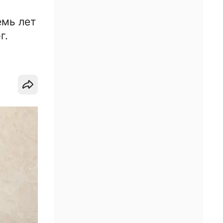
емь лет
г.