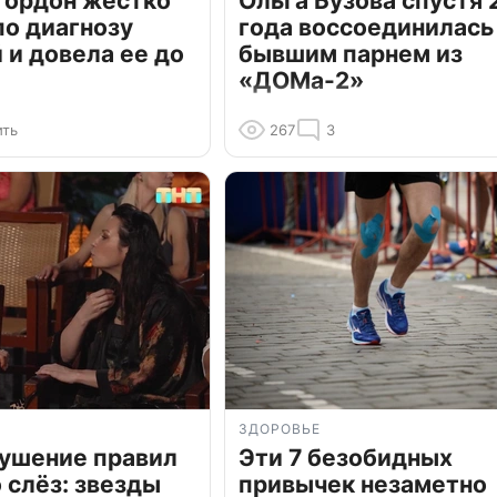
Гордон жестко
Ольга Бузова спустя 
по диагнозу
года воссоединилась
и довела ее до
бывшим парнем из
«ДОМа-2»
ить
267
3
ЗДОРОВЬЕ
рушение правил
Эти 7 безобидных
о слёз: звезды
привычек незаметно