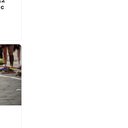
22
 с