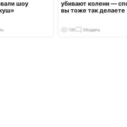
рвали шоу
убивают колени — сп
куш»
вы тоже так делаете
ть
135
Обсудить