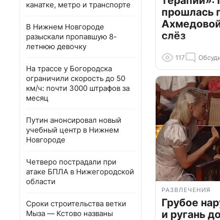
терапии»: 
канатке, метро и транспорте
прошлась 
Ахмедовой 
В Нижнем Новгороде
слёз
разыскали пропавшую 8-
летнюю девочку
117
Обсуд
На трассе у Богородска
ограничили скорость до 50
км/ч: почти 3000 штрафов за
месяц
Путин анонсировал новый
учебный центр в Нижнем
Новгороде
Четверо пострадали при
атаке БПЛА в Нижегородской
области
РАЗВЛЕЧЕНИЯ
Грубое на
Сроки строительства ветки
и ругань д
Мыза — Кстово названы