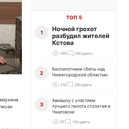
ТОП 5
Ночной грохот
1
разбудил жителей
Кстова
345
Обсудить
Беспилотники сбиты над
2
Нижегородской областью
218
Обсудить
амухина
Авиашоу с участием
3
лучшего пилота столетия в
писан
Чкаловске
97
Обсудить