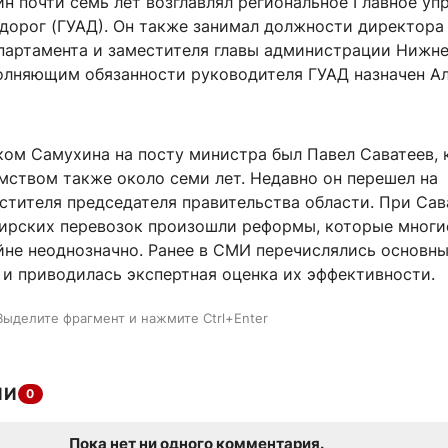
н почти семь лет возглавлял региональное Главное уп
дорог (ГУАД). Он также занимал должности директора
партамента и заместителя главы администрации Нижне
олняющим обязанности руководителя ГУАД назначен А
ом Самухина на посту министра был Павел Саватеев,
мством также около семи лет. Недавно он перешел на
стителя председателя правительства области. При Сав
ирских перевозок произошли реформы, которые многи
йне неоднозначно. Ранее в СМИ перечислялись основн
 и приводилась экспертная оценка их эффективности.
Выделите фрагмент и нажмите Ctrl+Enter
ИИ
0
Пока нет ни одного комментария.