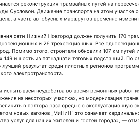
чинается реконструкция трамвайных путей на пересече
жды Сусловой. Движение транспорта на этом участке о
дель, а часть автобусных маршрутов временно изменит
ления сети Нижний Новгород должен получить 170 тра
дносекционных и 26 трехсекционных. Все односекцион
род. Помимо этого, строители обновили 107 км путей 
 149 и шесть из пятнадцати тяговых подстанций. По 
то лучший результат среди пилотных регионов програм
ского электротранспорта.
мы испытываем неудобства во время ремонтных работ и
ижения на некоторых участках, но модернизация трам
увеличить в полтора раза среднюю эксплуатационную с
четом новых вагонов „МиНиН“ это означает кардинальн
тва услуг для наших жителей и гостей города», — отм