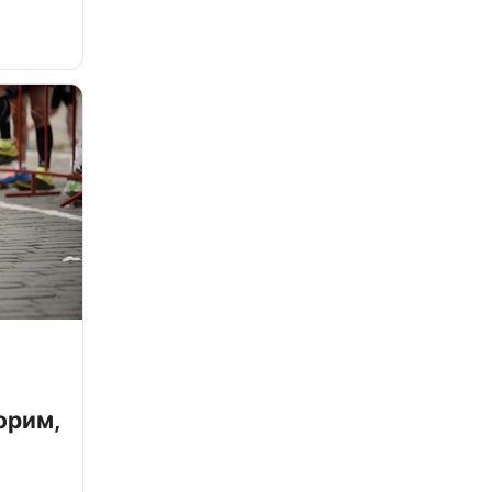
орим,