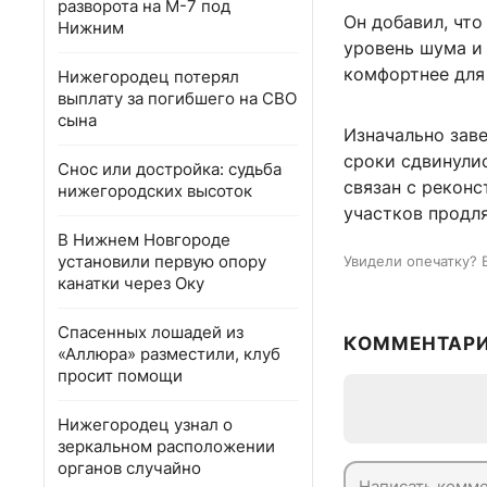
разворота на М-7 под
Он добавил, что
Нижним
уровень шума и 
комфортнее для
Нижегородец потерял
выплату за погибшего на СВО
сына
Изначально зав
сроки сдвинулис
Снос или достройка: судьба
связан с реконс
нижегородских высоток
участков продля
В Нижнем Новгороде
установили первую опору
Увидели опечатку? 
канатки через Оку
Спасенных лошадей из
КОММЕНТАР
«Аллюра» разместили, клуб
просит помощи
Нижегородец узнал о
зеркальном расположении
органов случайно