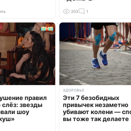
ить
203
1
ЗДОРОВЬЕ
рушение правил
Эти 7 безобидных
о слёз: звезды
привычек незаметно
рвали шоу
убивают колени — сп
куш»
вы тоже так делаете