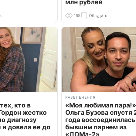
млн рублей
ь
165
Обсудить
РАЗВЛЕЧЕНИЯ
тех, кто в
«Моя любимая пара!»
Гордон жестко
Ольга Бузова спустя 
по диагнозу
года воссоединилась
и довела ее до
бывшим парнем из
«ДОМа-2»