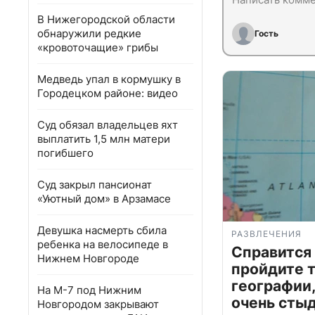
В Нижегородской области
обнаружили редкие
Гость
«кровоточащие» грибы
Медведь упал в кормушку в
Городецком районе: видео
Суд обязал владельцев яхт
выплатить 1,5 млн матери
погибшего
Суд закрыл пансионат
«Уютный дом» в Арзамасе
Девушка насмерть сбила
РАЗВЛЕЧЕНИЯ
ребенка на велосипеде в
Справится
Нижнем Новгороде
пройдите т
географии,
На М-7 под Нижним
очень сты
Новгородом закрывают