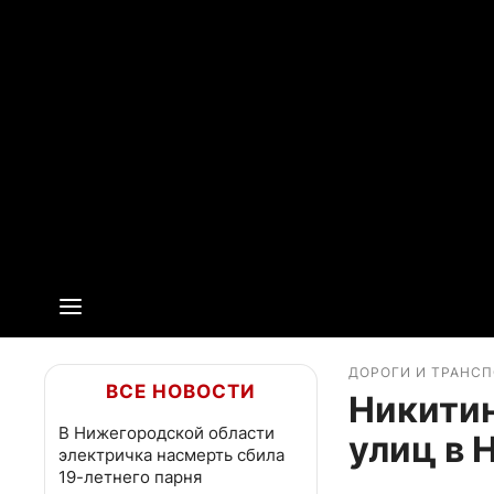
ДОРОГИ И ТРАНС
ВСЕ НОВОСТИ
Никити
В Нижегородской области
улиц в 
электричка насмерть сбила
19-летнего парня