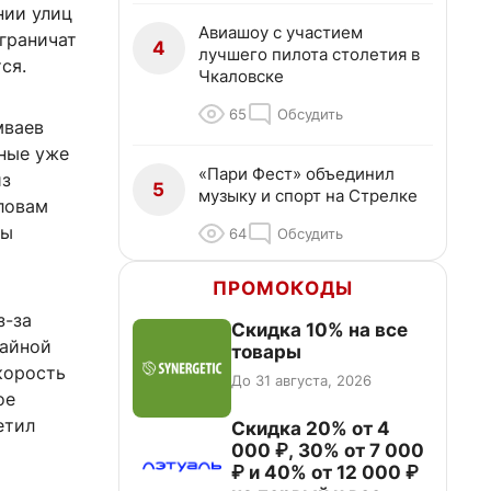
нии улиц
Авиашоу с участием
граничат
4
лучшего пилота столетия в
ся.
Чкаловске
65
Обсудить
мваев
ные уже
«Пари Фест» объединил
из
5
музыку и спорт на Стрелке
словам
мы
64
Обсудить
ПРОМОКОДЫ
з-за
Скидка 10% на все
вайной
товары
корость
До 31 августа, 2026
ое
етил
Скидка 20% от 4
000 ₽, 30% от 7 000
₽ и 40% от 12 000 ₽