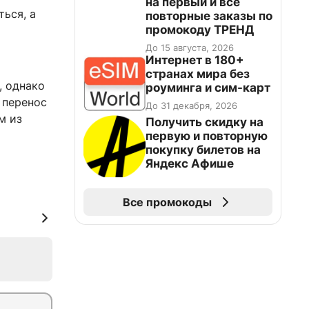
на первый и все
ься, а
повторные заказы по
промокоду ТРЕНД
До 15 августа, 2026
Интернет в 180+
странах мира без
, однако
роуминга и сим-карт
 перенос
До 31 декабря, 2026
м из
Получить скидку на
первую и повторную
покупку билетов на
Яндекс Афише
Все промокоды