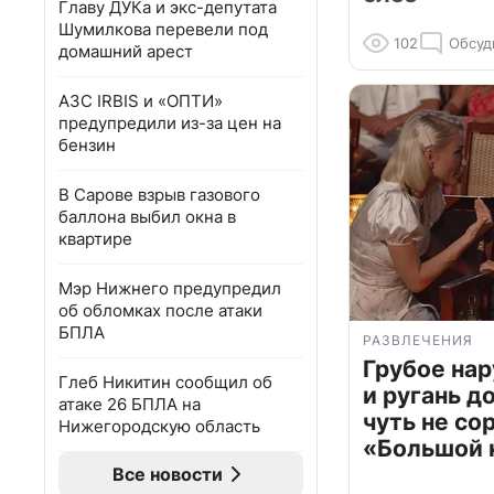
Главу ДУКа и экс-депутата
Шумилкова перевели под
102
Обсуд
домашний арест
АЗС IRBIS и «ОПТИ»
предупредили из-за цен на
бензин
В Сарове взрыв газового
баллона выбил окна в
квартире
Мэр Нижнего предупредил
об обломках после атаки
БПЛА
РАЗВЛЕЧЕНИЯ
Грубое на
Глеб Никитин сообщил об
и ругань д
атаке 26 БПЛА на
чуть не со
Нижегородскую область
«Большой 
Все новости