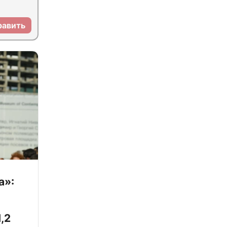
равить
а»:
,2