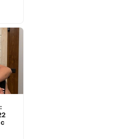
:
22
 с