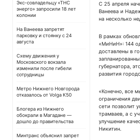
Экс-совладельцу «ТНС
С 25 апреля на
энерго» запросили 18 лет
Ванеева и Наде
колонии
на несколько не
На Ванеева запретят
парковку и стоянку с 24
В рамках обнов
августа
«МиНиН»: 144 о
доставлены в го
Схему движения у
запланированных
Московского вокзала
губернатора, э
изменили после гибели
развития город
сотрудницы
Метро Нижнего Новгорода
«Конечно, все 
отказалось от Volga K50
ограничения дв
сети позволит 
Блогера из Нижнего
трамваев, а с у
обокрали в Магадане —
улучшение качес
дошло до правительства
Никитин.
Минтранс объяснил запрет