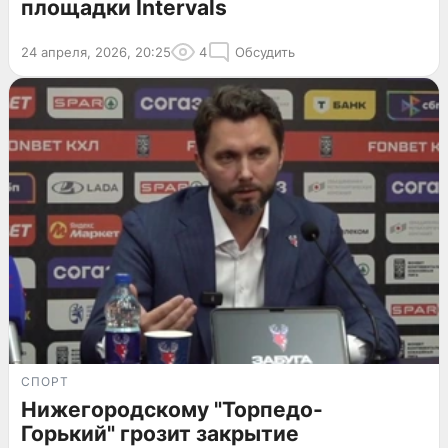
площадки Intervals
24 апреля, 2026, 20:25
4
Обсудить
СПОРТ
Нижегородскому "Торпедо-
Горький" грозит закрытие