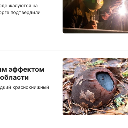
оде жалуются на
орге подтвердили
им эффектом
 области
едкий краснокнижный