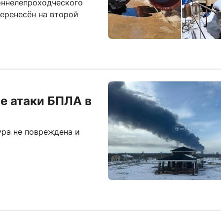
оннелепроходческого
перенесён на второй
е атаки БПЛА в
ура не повреждена и