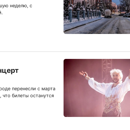
шую неделю, с
й.
нцерт
роде перенесли с марта
, что билеты останутся