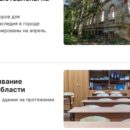
оров для
аследия в городе
нированы на апрель.
ивание
области
 здании на протяжении