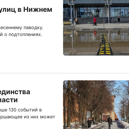
 улиц в Нижнем
есеннему паводку.
й о подтоплениях.
единства
ласти
ыше 130 событий в
вершающее из них может