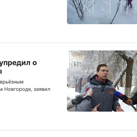
упредил о
ы
серьёзным
 Новгороде, заявил