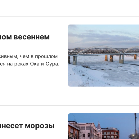
ном весеннем
сивным, чем в прошлом
я на реках Ока и Сура.
инесет морозы