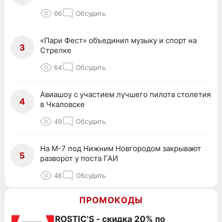
66
Обсудить
«Пари Фест» объединил музыку и спорт на
3
Стрелке
64
Обсудить
Авиашоу с участием лучшего пилота столетия
4
в Чкаловске
49
Обсудить
На М-7 под Нижним Новгородом закрывают
5
разворот у поста ГАИ
46
Обсудить
ПРОМОКОДЫ
ROSTIC'S - скидка 20% по