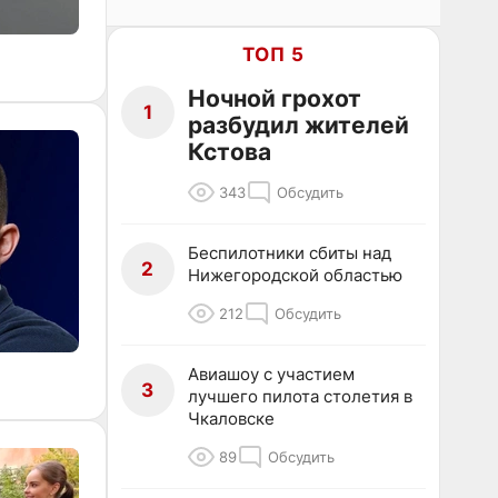
ТОП 5
Ночной грохот
1
разбудил жителей
Кстова
343
Обсудить
Беспилотники сбиты над
2
Нижегородской областью
212
Обсудить
Авиашоу с участием
3
лучшего пилота столетия в
Чкаловске
89
Обсудить