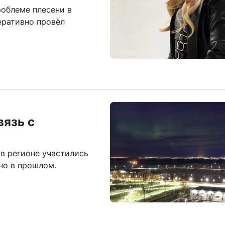
роблеме плесени в
еративно провёл
вязь с
в регионе участились
но в прошлом.