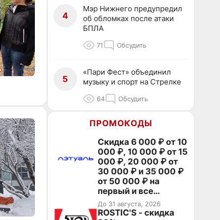
Мэр Нижнего предупредил
4
об обломках после атаки
БПЛА
71
Обсудить
«Пари Фест» объединил
5
музыку и спорт на Стрелке
64
Обсудить
ПРОМОКОДЫ
Скидка 6 000 ₽ от 10
000 ₽, 10 000 ₽ от 15
000 ₽, 20 000 ₽ от
30 000 ₽ и 35 000 ₽
от 50 000 ₽ на
первый и все
повторные заказы по
До 31 августа, 2026
промокоду НАБЕРИ
ROSTIC'S - скидка