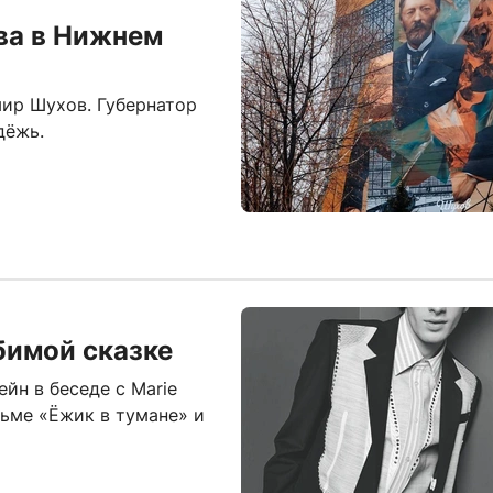
ва в Нижнем
ир Шухов. Губернатор
дёжь.
бимой сказке
йн в беседе с Marie
льме «Ёжик в тумане» и