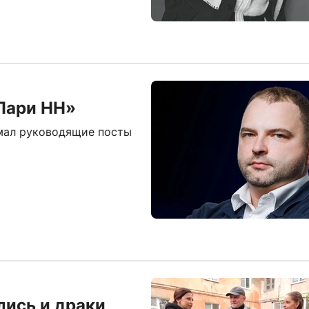
«Пари НН»
мал руководящие посты
лись и драки