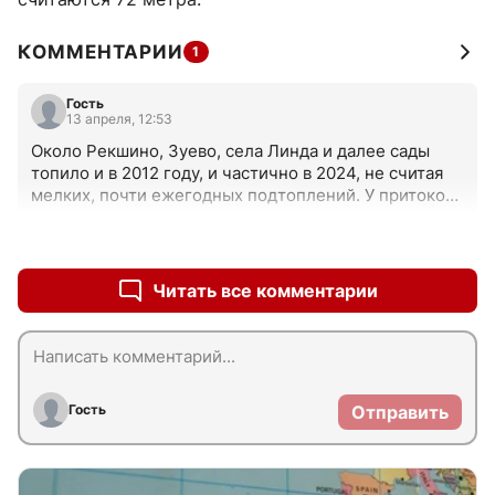
КОММЕНТАРИИ
1
Гость
13 апреля, 12:53
Около Рекшино, Зуево, села Линда и далее сады 
топило и в 2012 году, и частично в 2024, не считая 
мелких, почти ежегодных подтоплений. У притоков 
типа Санды происходит то же самое. Эти сады в 
своём большинстве "наштампованы" в пойме реки в 
+0
–0
1980-е, де-факто в водоохранной зоне, так что дома 
там надо делать на сваях и всегда готовиться к 
Читать все комментарии
ежегодным подтоплениям по возможности
Гость
Отправить