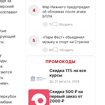
едя за
нерский
Мэр Нижнего предупредил
4
об обломках после атаки
возглавил
БПЛА
71
Обсудить
отые
лирующий
«Пари Фест» объединил
5
музыку и спорт на Стрелке
ги.
64
Обсудить
у
нды.
ПРОМОКОДЫ
я.
Скидка 11% на все
таются
курсы
ть
До 31 августа, 2026
нем».
Скидка 500 ₽ на
первый заказ от
перкубок
2000 ₽
комбанк