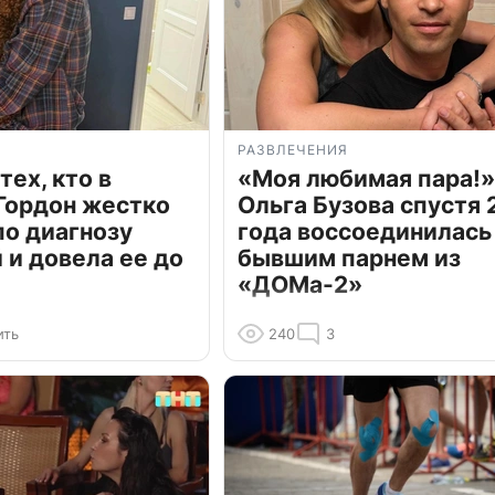
РАЗВЛЕЧЕНИЯ
тех, кто в
«Моя любимая пара!»
Гордон жестко
Ольга Бузова спустя 
по диагнозу
года воссоединилась
и довела ее до
бывшим парнем из
«ДОМа-2»
ить
240
3