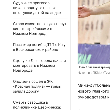
Суд вынес приговор
нижегородцу за пьяные
покатушки детей на лодке
Стало известно, когда снесут
кинотеатр «Россия» в
Нижнем Новгороде
Пассажир погиб в ДТП с Kaiyi
в Воскресенском районе
Сцену ко Дню города начали
монтировать в Нижнем
Новый главный трене
Новгороде
Источник: 
ПКМФ «Тор
Оползень сошёл в ЖК
Мини-футбольны
«Красная поляна» — грязь
нового главного
залила дорогу
руководством ко
Смерть сварщика в
поликлинике Дзержинска: