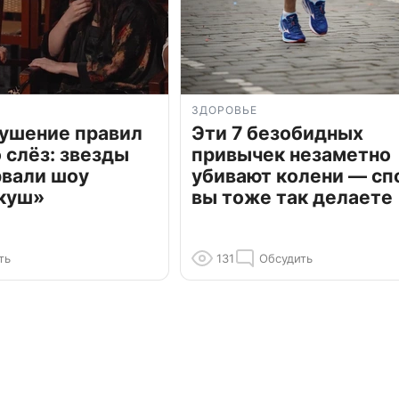
ЗДОРОВЬЕ
рушение правил
Эти 7 безобидных
о слёз: звезды
привычек незаметно
рвали шоу
убивают колени — сп
куш»
вы тоже так делаете
ть
131
Обсудить