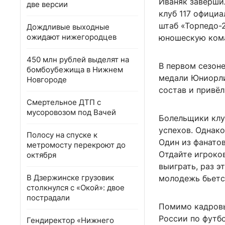
Иваняк завершил
две версии
клуб 117 официа
штаб «Торпедо-
Дождливые выходные
ожидают нижегородцев
юношескую кома
450 млн рублей выделят на
В первом сезоне
бомбоубежища в Нижнем
медали Юниорли
Новгороде
состав и привё
Смертельное ДТП с
мусоровозом под Вачей
Болельщики клу
успехов. Однак
Полосу на спуске к
Один из фанатов
метромосту перекроют до
Отдайте игроков
октября
выиграть, раз э
В Дзержинске грузовик
молодежь бьется
столкнулся с «Окой»: двое
пострадали
Помимо кадровы
России по футбо
Гендиректор «Нижнего