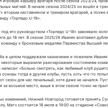
 игровую карьеру вратаря после сезона 2023/24, пров
льных матчей. В начале сезона 2024/25 он вошёл в тре
2» вторым наставником и тренером вратарей, а позже 
нду «Торпедо U-18».
 под его руководством «Торпедо U-18» завоевало зол
ги до 18 лет. В сезоне 2025/26 Иваняк возглавил дуб
л команду к бронзовым медалям Первенства Высшей ли
ба в целом поддержали назначение и пожелали Иваняк
о некоторые выразили разочарование состоянием кома
 написал: «Больно смотреть, как любимый клуб рушитс
 основы тогда в другие клубы, пусть хоть что-то попы
тот сезон для нас печальный, хотя даже не начался. Пус
 за восьмое место, выше в этом сезоне точно не прыг
х изменений, Нижний Новгород готовится принять Су
лу. Матч состоится 18 июля в 19:00 на стадионе «Сов