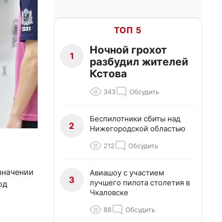
ТОП 5
Ночной грохот
1
разбудил жителей
Кстова
343
Обсудить
Беспилотники сбиты над
2
Нижегородской областью
212
Обсудить
значении
Авиашоу с участием
3
лучшего пилота столетия в
од
Чкаловске
88
Обсудить