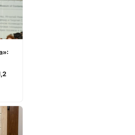
а»:
,2