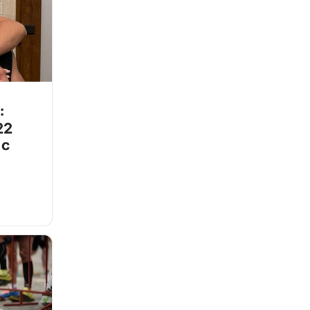
:
22
 с