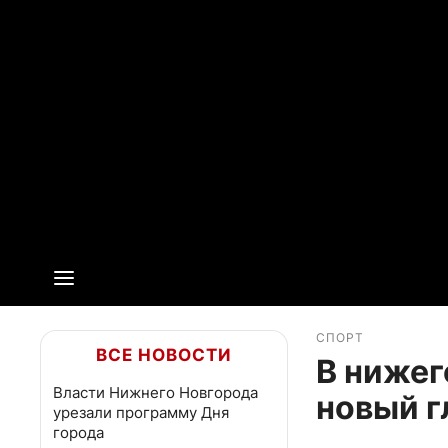
СПОРТ
ВСЕ НОВОСТИ
В нижег
Власти Нижнего Новгорода
новый г
урезали программу Дня
города