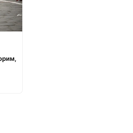
орим,