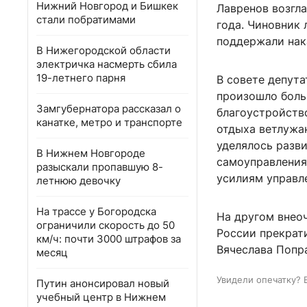
Нижний Новгород и Бишкек
Лавренов возгла
стали побратимами
года. Чиновник 
поддержали нак
В Нижегородской области
электричка насмерть сбила
19-летнего парня
В совете депут
произошло боль
Замгубернатора рассказал о
благоустройств
канатке, метро и транспорте
отдыха ветлужа
уделялось разв
В Нижнем Новгороде
самоуправления
разыскали пропавшую 8-
усилиям управл
летнюю девочку
На трассе у Богородска
На другом внео
ограничили скорость до 50
России прекрат
км/ч: почти 3000 штрафов за
Вячеслава Попр
месяц
Увидели опечатку? 
Путин анонсировал новый
учебный центр в Нижнем