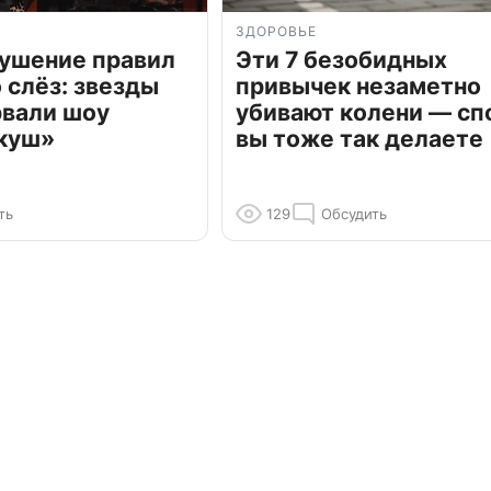
ЗДОРОВЬЕ
рушение правил
Эти 7 безобидных
о слёз: звезды
привычек незаметно
рвали шоу
убивают колени — сп
куш»
вы тоже так делаете
ть
129
Обсудить