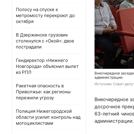
Полосу на спуске к
метромосту перекроют до
октября
В Дзержинске грузовик
столкнулся с «Окой»: двое
пострадали
Гендиректор «Нижнего
Новгорода» объяснил вылет
из РПЛ
Внеочередное заседан
администрации.
Источник: 
Совет депу
Ракетная опасность в
Приволжье: как регионы
пережили угрозу
Внеочередное з
досрочное прек
Полиция Нижегородской
63-летний чино
области усилит контроль над
администрации.
мотоциклистами