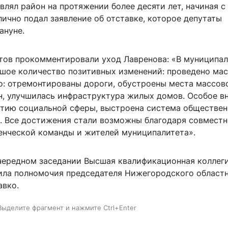
влял район на протяжении более десяти лет, начиная с
лично подал заявление об отставке, которое депутаты
ануне.
атов прокомментировали уход Лавренова: «В муниципа
шое количество позитивных изменений: проведено ма
о: отремонтированы дороги, обустроены места массов
н, улучшилась инфраструктура жилых домов. Особое в
итию социальной сферы, выстроена система обществен
. Все достижения стали возможны благодаря совмест
енческой команды и жителей муниципалитета».
чередном заседании Высшая квалификационная коллеги
ила полномочия председателя Нижегородского областн
авко.
Выделите фрагмент и нажмите Ctrl+Enter