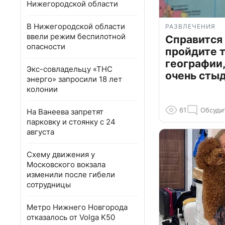
Нижегородской области
В Нижегородской области
РАЗВЛЕЧЕНИЯ
ввели режим беспилотной
Справится
опасности
пройдите т
географии,
Экс-совладельцу «ТНС
очень сты
энерго» запросили 18 лет
колонии
61
Обсуди
На Ванеева запретят
парковку и стоянку с 24
августа
Схему движения у
Московского вокзала
изменили после гибели
сотрудницы
Метро Нижнего Новгорода
отказалось от Volga K50