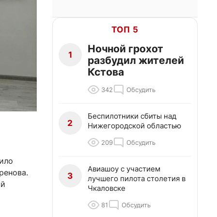
ТОП 5
Ночной грохот
1
разбудил жителей
Кстова
342
Обсудить
Беспилотники сбиты над
2
Нижегородской областью
209
Обсудить
дило
Авиашоу с участием
ренова.
3
лучшего пилота столетия в
ой
Чкаловске
81
Обсудить