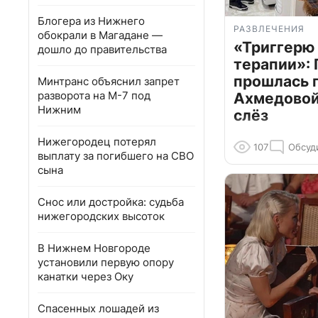
Блогера из Нижнего
РАЗВЛЕЧЕНИЯ
обокрали в Магадане —
«Триггерю 
дошло до правительства
терапии»: 
прошлась 
Минтранс объяснил запрет
разворота на М-7 под
Ахмедовой 
Нижним
слёз
Нижегородец потерял
107
Обсуд
выплату за погибшего на СВО
сына
Снос или достройка: судьба
нижегородских высоток
В Нижнем Новгороде
установили первую опору
канатки через Оку
Спасенных лошадей из