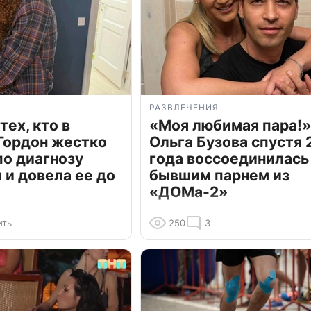
РАЗВЛЕЧЕНИЯ
тех, кто в
«Моя любимая пара!»
Гордон жестко
Ольга Бузова спустя 
по диагнозу
года воссоединилась
и довела ее до
бывшим парнем из
«ДОМа-2»
ить
250
3