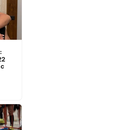
:
22
 с