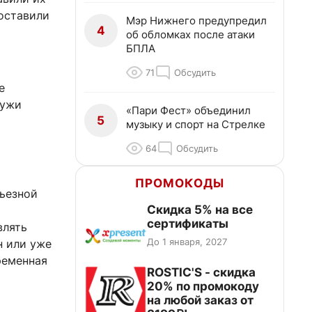
поставили
Мэр Нижнего предупредил
4
об обломках после атаки
БПЛА
71
Обсудить
е
ружи
«Пари Фест» объединил
5
музыку и спорт на Стрелке
64
Обсудить
ПРОМОКОДЫ
рьезной
Скидка 5% на все
сертификаты
влять
До 1 января, 2027
н или уже
ременная
ROSTIC'S - скидка
20% по промокоду
на любой заказ от