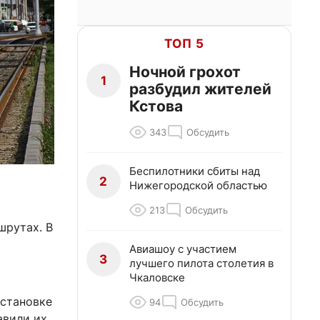
ТОП 5
Ночной грохот
1
разбудил жителей
Кстова
343
Обсудить
Беспилотники сбиты над
2
Нижегородской областью
213
Обсудить
шрутах. В
Авиашоу с участием
3
лучшего пилота столетия в
Чкаловске
остановке
94
Обсудить
авили их