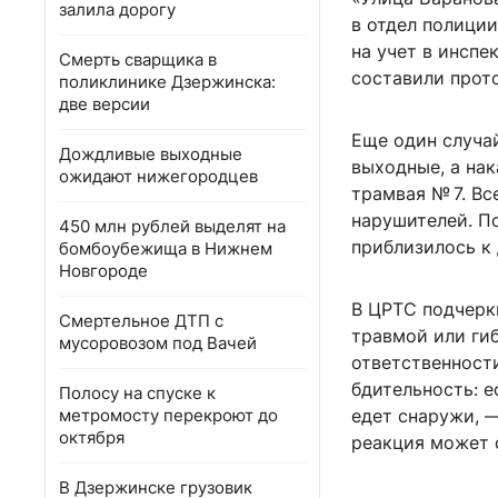
залила дорогу
в отдел полиции
на учет в инспе
Смерть сварщика в
составили прот
поликлинике Дзержинска:
две версии
Еще один случа
Дождливые выходные
выходные, а на
ожидают нижегородцев
трамвая № 7. В
нарушителей. П
450 млн рублей выделят на
приблизилось к 
бомбоубежища в Нижнем
Новгороде
В ЦРТС подчерк
Смертельное ДТП с
травмой или ги
мусоровозом под Вачей
ответственност
бдительность: е
Полосу на спуске к
метромосту перекроют до
едет снаружи, 
октября
реакция может 
В Дзержинске грузовик