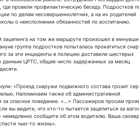
, где провели профилактическую беседу. Подростков 
кции по делам несовершеннолетних, а на их родителей
околы о неисполнении обязанностей по воспитанию.
й зацепинга на том же маршруте произошел в минувши
кануне группа подростков попыталась прокатиться сна
сего за эти инциденты в полицию доставили шестерых
о данным ЦРТС, общее число задержанных за месяц
десяти.
нули: «Проезд снаружи подвижного состава грозит се
белью. Напоминаем также об административной
и за опасное поведение. <…> Пассажиров просим проя
сли вы видите, что кто-то пытается зацепиться за ваго
— немедленно сообщите об этом водителю. Ваша своев
спасти чью-то жизнь».