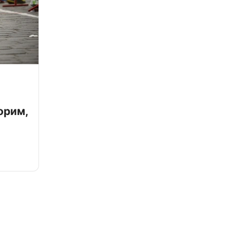
орим,