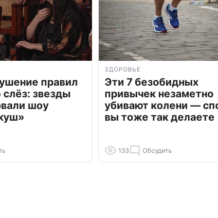
ЗДОРОВЬЕ
рушение правил
Эти 7 безобидных
о слёз: звезды
привычек незаметно
рвали шоу
убивают колени — сп
куш»
вы тоже так делаете
ть
133
Обсудить