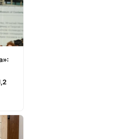
а»:
,2