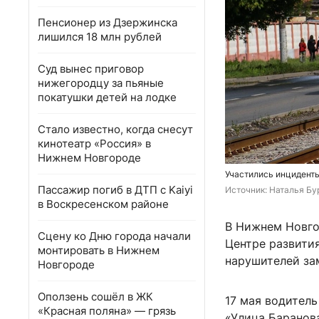
Пенсионер из Дзержинска
лишился 18 млн рублей
Суд вынес приговор
нижегородцу за пьяные
покатушки детей на лодке
Стало известно, когда снесут
кинотеатр «Россия» в
Нижнем Новгороде
Участились инцидент
Пассажир погиб в ДТП с Kaiyi
Источник: 
Наталья Бу
в Воскресенском районе
В Нижнем Новго
Сцену ко Дню города начали
Центре развити
монтировать в Нижнем
нарушителей за
Новгороде
Оползень сошёл в ЖК
17 мая водитель
«Красная поляна» — грязь
«Улица Баранов