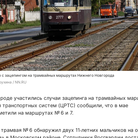
ы с зацепингом на трамвайных маршрутах Нижнего Новгорода
рухина / NN.RU
роде участились случаи зацепинга на трамвайных мар
я транспортных систем (ЦРТС) сообщили, что в мае
метили на маршрутах № 6 и 7.
 трамвая № 6 обнаружил двух 11‑летних мальчиков на 
а» в Московском районе. Сотрудники Росгвардии дост