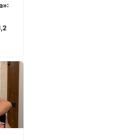
а»:
,2