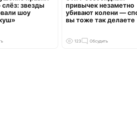
о слёз: звезды
привычек незаметно
рвали шоу
убивают колени — сп
куш»
вы тоже так делаете
ть
123
Обсудить