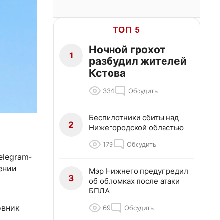
ТОП 5
Ночной грохот
1
разбудил жителей
Кстова
334
Обсудить
Беспилотники сбиты над
2
Нижегородской областью
179
Обсудить
elegram-
ении
Мэр Нижнего предупредил
3
об обломках после атаки
БПЛА
овник
69
Обсудить