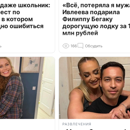
 даже школьник:
«Всё, потеряла я муж
ест по
Ивлеева подарила
 в котором
Филиппу Бегаку
дно ошибиться
дорогущую лодку за 1
млн рублей
ь
166
Обсудить
РАЗВЛЕЧЕНИЯ