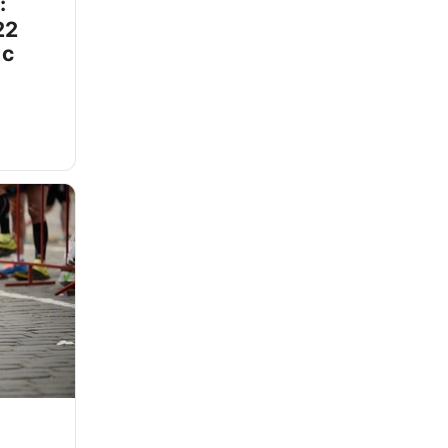
:
22
 с