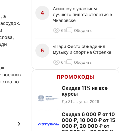
Авиашоу с участием
4
лучшего пилота столетия в
, а
Чкаловске
ассудок.
и
65
Обсудить
слова,
юди
«Пари Фест» объединил
5
музыку и спорт на Стрелке
64
Обсудить
ак
у военных
ПРОМОКОДЫ
ьства по
Скидка 11% на все
курсы
До 31 августа, 2026
Скидка 6 000 ₽ от 10
000 ₽, 10 000 ₽ от 15
000 ₽, 20 000 ₽ от