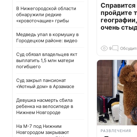
Справится
В Нижегородской области
пройдите т
обнаружили редкие
географии,
«кровоточащие» грибы
очень сты
Медведь упал в кормушку в
Городецком районе: видео
9
Обсудит
Суд обязал владельцев яхт
выплатить 1,5 млн матери
погибшего
Суд закрыл пансионат
«Уютный дом» в Арзамасе
Девушка насмерть сбила
ребенка на велосипеде в
Нижнем Новгороде
На М-7 под Нижним
РАЗВЛЕЧЕНИЯ
Новгородом закрывают