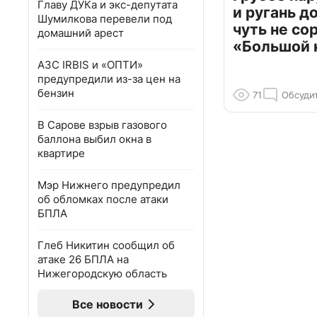
Главу ДУКа и экс-депутата
и ругань д
Шумилкова перевели под
чуть не со
домашний арест
«Большой 
АЗС IRBIS и «ОПТИ»
предупредили из-за цен на
бензин
71
Обсуди
В Сарове взрыв газового
баллона выбил окна в
квартире
Мэр Нижнего предупредил
об обломках после атаки
БПЛА
Глеб Никитин сообщил об
атаке 26 БПЛА на
Нижегородскую область
Все новости