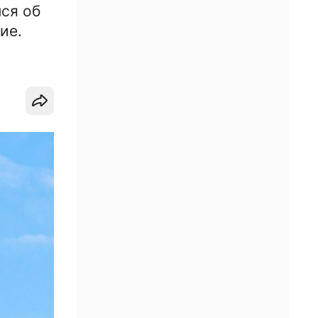
ся об
ие.