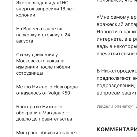
Экс-совладельцу «ТНС
энерго» запросили 18 лет
колонии
«Мне самому вр
вражеский аппар
На Ванеева запретят
Новости в наши
парковку и стоянку с 24
интернета, а в 
августа
ведь в некоторы
впечатлительны»
Схему движения у
Московского вокзала
изменили после гибели
В Нижегородско
сотрудницы
предполагают э
подразделений,
Метро Нижнего Новгорода
вопросам защит
отказалось от Volga K50
Блогера из Нижнего
Увидели опечатку? 
обокрали в Магадане —
дошло до правительства
КОММЕНТАР
Минтранс объяснил запрет