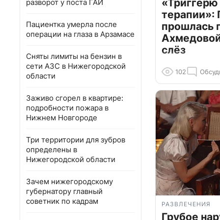
«Триггерю 
разворот у поста ГАИ
терапии»: 
Пациентка умерла после
прошлась 
операции на глаза в Арзамасе
Ахмедовой 
слёз
Сняты лимиты на бензин в
сети АЗС в Нижегородской
102
Обсуд
области
Заживо сгорел в квартире:
подробности пожара в
Нижнем Новгороде
Три территории для зубров
определены в
Нижегородской области
Зачем нижегородскому
губернатору главный
советник по кадрам
РАЗВЛЕЧЕНИЯ
Грубое на