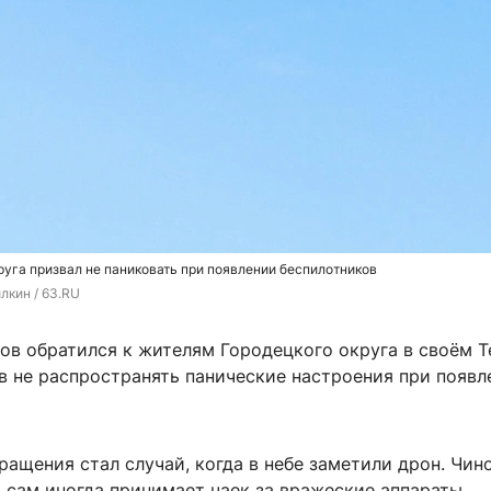
руга призвал не паниковать при появлении беспилотников
лкин / 63.RU
ов обратился к жителям Городецкого округа в своём T
в не распространять панические настроения при появл
ащения стал случай, когда в небе заметили дрон. Чин
и сам иногда принимает чаек за вражеские аппараты.