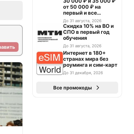
30 000 ₽ и 35 000 ₽
от 50 000 ₽ на
первый и все
повторные заказы по
До 31 августа, 2026
промокоду НАБЕРИ
Скидка 10% на ВО и
СПО в первый год
обучения
До 31 августа, 2026
равить
Интернет в 180+
странах мира без
роуминга и сим-карт
До 31 декабря, 2026
Все промокоды