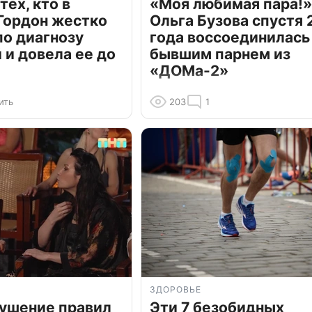
тех, кто в
«Моя любимая пара!»
Гордон жестко
Ольга Бузова спустя 
по диагнозу
года воссоединилась
и довела ее до
бывшим парнем из
«ДОМа-2»
ить
203
1
ЗДОРОВЬЕ
рушение правил
Эти 7 безобидных