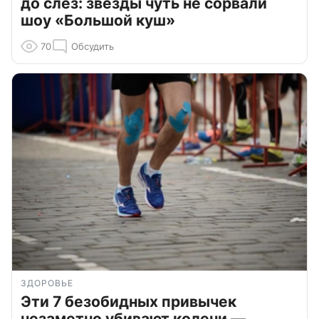
до слёз: звезды чуть не сорвали
шоу «Большой куш»
70
Обсудить
ЗДОРОВЬЕ
Эти 7 безобидных привычек
незаметно убивают колени —