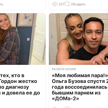
ть
227
Обсудить
РАЗВЛЕЧЕНИЯ
тех, кто в
«Моя любимая пара!»
Гордон жестко
Ольга Бузова спустя 
по диагнозу
года воссоединилась
и довела ее до
бывшим парнем из
«ДОМа-2»