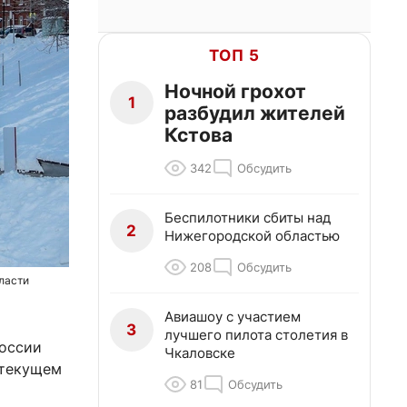
ТОП 5
Ночной грохот
1
разбудил жителей
Кстова
342
Обсудить
Беспилотники сбиты над
2
Нижегородской областью
208
Обсудить
ласти
Авиашоу с участием
3
лучшего пилота столетия в
России
Чкаловске
 текущем
81
Обсудить