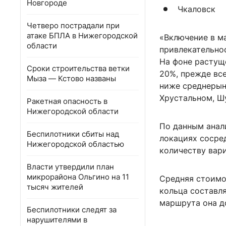
Новгороде
Чкаловск
Четверо пострадали при
атаке БПЛА в Нижегородской
«Включение в м
области
привлекательно
На фоне растуще
Сроки строительства ветки
20%, прежде все
Мыза — Кстово названы
ниже среднерын
Хрустальном, Ш
Ракетная опасность в
Нижегородской области
По данным анал
Беспилотники сбиты над
локациях сосре
Нижегородской областью
количеству вар
Власти утвердили план
микрорайона Ольгино на 11
Средняя стоимо
тысяч жителей
кольца составля
маршрута она до
Беспилотники следят за
нарушителями в