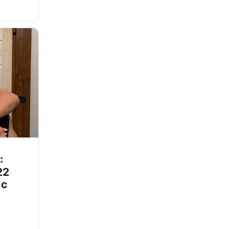
:
22
 с