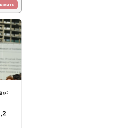
равить
а»:
,2