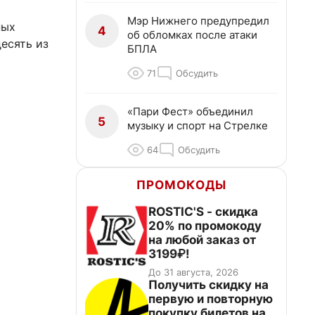
Мэр Нижнего предупредил
ных
4
об обломках после атаки
десять из
БПЛА
71
Обсудить
«Пари Фест» объединил
5
музыку и спорт на Стрелке
64
Обсудить
ПРОМОКОДЫ
ROSTIC'S - скидка
20% по промокоду
на любой заказ от
3199₽!
До 31 августа, 2026
Получить скидку на
первую и повторную
покупку билетов на