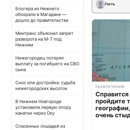
Гость
Блогера из Нижнего
обокрали в Магадане —
дошло до правительства
Минтранс объяснил запрет
разворота на М-7 под
Нижним
Нижегородец потерял
выплату за погибшего на СВО
сына
Снос или достройка: судьба
РАЗВЛЕЧЕНИЯ
нижегородских высоток
Справится
пройдите т
В Нижнем Новгороде
установили первую опору
географии,
канатки через Оку
очень сты
Спасенных лошадей из