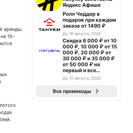
Яндекс Афише
Ролл Чеддер в
подарок при каждом
заказе от 1490 ₽
й аренды.
До 16 августа, 2026
на 15–
Скидка 6 000 ₽ от 10
аются
000 ₽, 10 000 ₽ от 15
000 ₽, 20 000 ₽ от
30 000 ₽ и 35 000 ₽
от 50 000 ₽ на
первый и все
вых
повторные заказы по
До 31 августа, 2026
о
промокоду НАБЕРИ
Все промокоды
лотого
родах
блей.