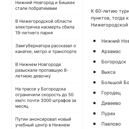
Нижний Новгород и Бишкек
стали побратимами
К 60-летию тур
пунктов, тогда 
В Нижегородской области
Нижегородской 
электричка насмерть сбила
19-летнего парня
Нижний Но
Замгубернатора рассказал о
Арзамас
канатке, метро и транспорте
Богородск
В Нижнем Новгороде
разыскали пропавшую 8-
Выкса
летнюю девочку
Большой Б
На трассе у Богородска
Городец
ограничили скорость до 50
км/ч: почти 3000 штрафов за
Дивеево
месяц
Пурех
Путин анонсировал новый
Павлово
учебный центр в Нижнем