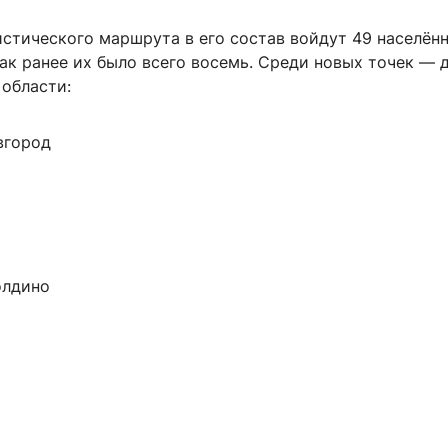
истического маршрута в его состав войдут 49 населён
как ранее их было всего восемь. Среди новых точек — 
области:
вгород
олдино