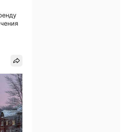
ренду
ючения