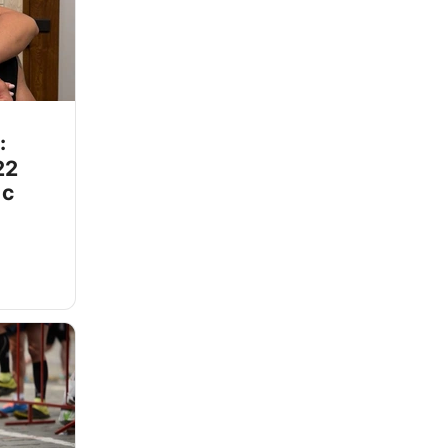
:
22
 с