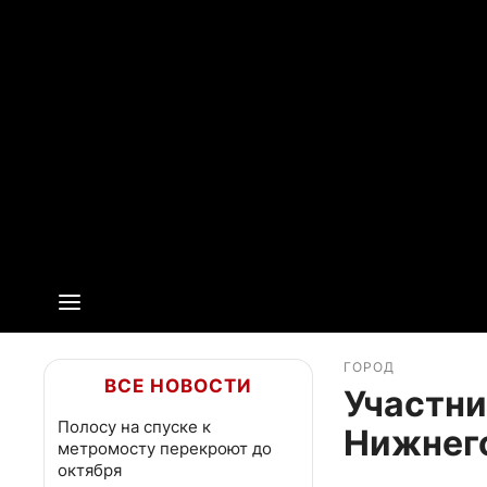
ГОРОД
ВСЕ НОВОСТИ
Участни
Полосу на спуске к
Нижнег
метромосту перекроют до
октября