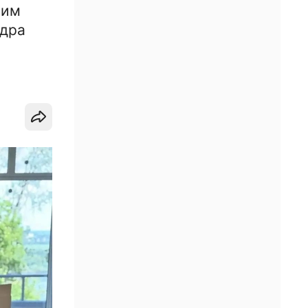
оим
ндра