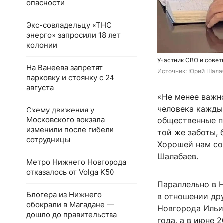
опасности
Экс-совладельцу «ТНС
энерго» запросили 18 лет
колонии
Участник СВО и совет
На Ванеева запретят
Источник: 
Юрий Шала
парковку и стоянку с 24
августа
«Не менее важно
человека кажды
Схему движения у
Московского вокзала
общественные п
изменили после гибели
той же заботы, 
сотрудницы
Хорошей нам со
Шалабаев.
Метро Нижнего Новгорода
отказалось от Volga K50
Параллельно в 
Блогера из Нижнего
в отношении др
обокрали в Магадане —
Новгорода Ильи
дошло до правительства
года, а в июне 