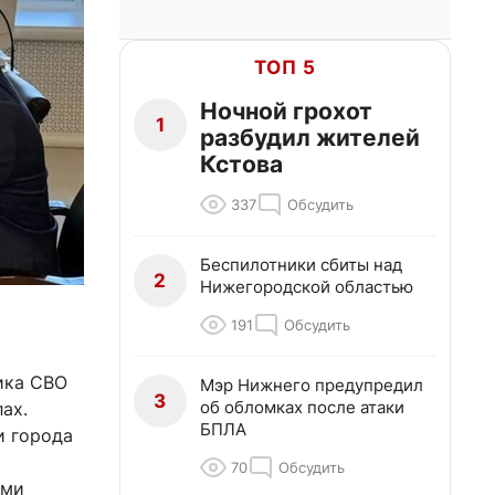
ТОП 5
Ночной грохот
1
разбудил жителей
Кстова
337
Обсудить
Беспилотники сбиты над
2
Нижегородской областью
191
Обсудить
ика СВО
Мэр Нижнего предупредил
3
об обломках после атаки
ах.
БПЛА
и города
70
Обсудить
ыми