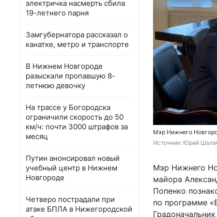
электричка насмерть сбила
19-летнего парня
Замгубернатора рассказал о
канатке, метро и транспорте
В Нижнем Новгороде
разыскали пропавшую 8-
летнюю девочку
На трассе у Богородска
ограничили скорость до 50
км/ч: почти 3000 штрафов за
Мэр Нижнего Новгоро
месяц
Источник: 
Юрий Шала
Путин анонсировал новый
Мэр Нижнего Но
учебный центр в Нижнем
Новгороде
майора Алексан
Попенко познак
Четверо пострадали при
по программе «В
атаке БПЛА в Нижегородской
Градоначальник 