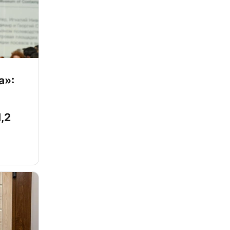
а»:
,2