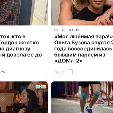
РАЗВЛЕЧЕНИЯ
тех, кто в
«Моя любимая пара!»
Гордон жестко
Ольга Бузова спустя 
по диагнозу
года воссоединилась
и довела ее до
бывшим парнем из
«ДОМа-2»
ить
209
2