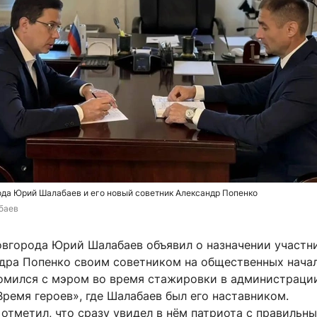
да Юрий Шалабаев и его новый советник Александр Попенко
баев
вгорода Юрий Шалабаев объявил о назначении участн
дра Попенко своим советником на общественных начал
омился с мэром во время стажировки в администраци
ремя героев», где Шалабаев был его наставником.
отметил, что сразу увидел в нём патриота с правильн