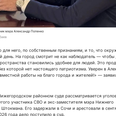
ник мэра Александр Попенко
баев
 для него, по собственным признаниям, и то, что окру
й день. На город смотрит не как наблюдатель — чтобы
ространства становились удобнее для людей. Это про
без которой нет настоящего патриотизма. Уверен в Але
вместной работы на благо города и жителей!» — заяв
Нижегородском районном суде рассматривается уголо
угого участника СВО и экс-заместителя мэра Нижнего
 Штокмана. Его задержали в Сочи и арестовали в сент
2026 года дело поступило в суд.