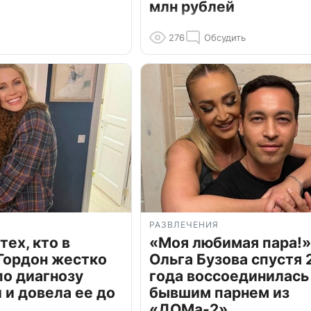
млн рублей
276
Обсудить
РАЗВЛЕЧЕНИЯ
тех, кто в
«Моя любимая пара!»
Гордон жестко
Ольга Бузова спустя 
по диагнозу
года воссоединилась
и довела ее до
бывшим парнем из
«ДОМа-2»