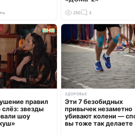
ить
250
3
ЗДОРОВЬЕ
рушение правил
Эти 7 безобидных
о слёз: звезды
привычек незаметно
рвали шоу
убивают колени — сп
куш»
вы тоже так делаете