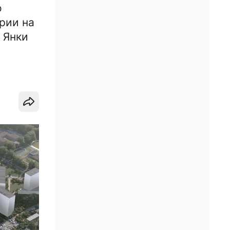
о
рии на
 Янки