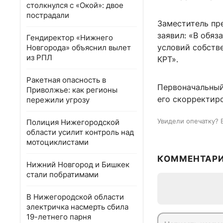
столкнулся с «Окой»: двое
пострадали
Заместитель пр
заявил: «В обя
Гендиректор «Нижнего
условий собств
Новгорода» объяснил вылет
из РПЛ
КРТ».
Ракетная опасность в
Первоначальный
Приволжье: как регионы
его скорректир
пережили угрозу
Увидели опечатку? 
Полиция Нижегородской
области усилит контроль над
мотоциклистами
КОММЕНТАР
Нижний Новгород и Бишкек
стали побратимами
В Нижегородской области
электричка насмерть сбила
19-летнего парня