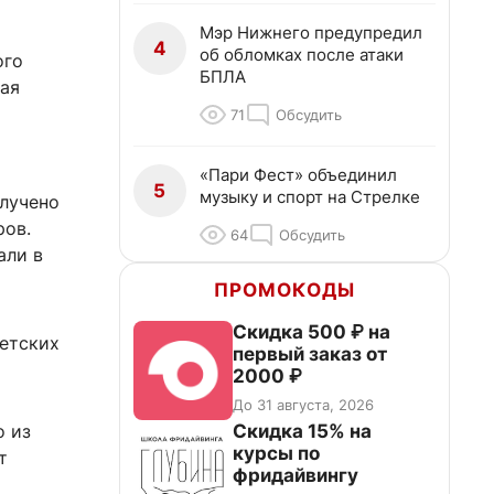
Мэр Нижнего предупредил
4
об обломках после атаки
ого
БПЛА
кая
71
Обсудить
«Пари Фест» объединил
5
музыку и спорт на Стрелке
олучено
ров.
64
Обсудить
али в
ПРОМОКОДЫ
Скидка 500 ₽ на
детских
первый заказ от
2000 ₽
До 31 августа, 2026
Скидка 15% на
о из
курсы по
т
фридайвингу