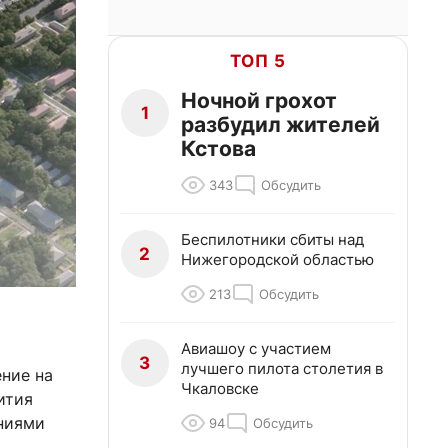
ТОП 5
Ночной грохот
1
разбудил жителей
Кстова
343
Обсудить
Беспилотники сбиты над
2
Нижегородской областью
213
Обсудить
Авиашоу с участием
3
лучшего пилота столетия в
ние на
Чкаловске
ития
ениями
94
Обсудить