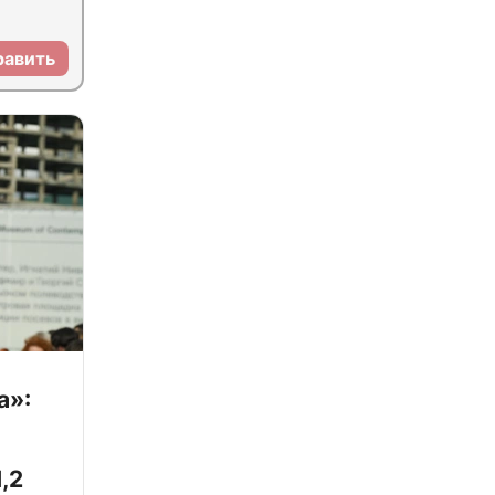
равить
а»:
,2