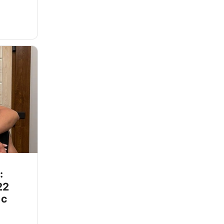
:
22
 с