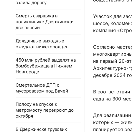
залила дорогу
Смерть сварщика в
Участок для за
поликлинике Дзержинска:
шоссе, Коломенс
две версии
компания «Строй
Дождливые выходные
ожидают нижегородцев
Согласно мастер
многоквартирны
450 млн рублей выделят на
на первый 20-э
бомбоубежища в Нижнем
Архитектурно-г
Новгороде
декабре 2024 го
Смертельное ДТП с
мусоровозом под Вачей
В соответствии
сада на 300 мес
Полосу на спуске к
метромосту перекроют до
Для реализации
октября
которых — жилые
В Дзержинске грузовик
планируется реа