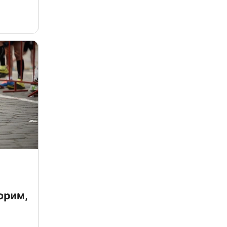
орим,