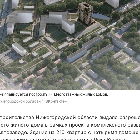
ке планируется построить 14 многоэтажных жилых домов.
жегородской области / «ВКонтакте»
троительства Нижегородской области выдало разреше
вого жилого дома в рамках проекта комплексного разв
Автозаводе. Здание на 210 квартир с четырьмя помещ
азначения построят в районе улицы Янки Купалы.