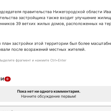
едседателя правительства Нижегородской области Ива
зательства застройщика также входит улучшение жили
енников 39 ветхих жилых домов, расположенных на те
 план застройки этой территории был более масштабн
овали после возражений местных жителей.
Выделите фрагмент и нажмите Ctrl+Enter
ИИ
0
Пока нет ни одного комментария.
Начните обсуждение первым!