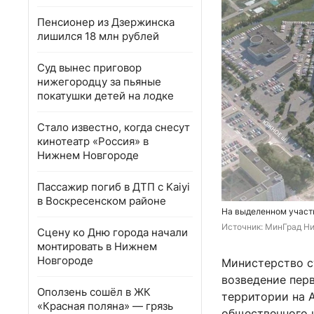
Пенсионер из Дзержинска
лишился 18 млн рублей
Суд вынес приговор
нижегородцу за пьяные
покатушки детей на лодке
Стало известно, когда снесут
кинотеатр «Россия» в
Нижнем Новгороде
Пассажир погиб в ДТП с Kaiyi
в Воскресенском районе
На выделенном участ
Источник: 
МинГрад Ни
Сцену ко Дню города начали
монтировать в Нижнем
Новгороде
Министерство с
возведение пер
Оползень сошёл в ЖК
территории на 
«Красная поляна» — грязь
общественного н