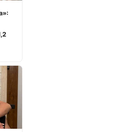
а»:
,2