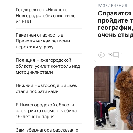
РАЗВЛЕЧЕНИЯ
Гендиректор «Нижнего
Справится
Новгорода» объяснил вылет
пройдите т
из РПЛ
географии,
очень сты
Ракетная опасность в
Приволжье: как регионы
пережили угрозу
129
1
Полиция Нижегородской
области усилит контроль над
мотоциклистами
Нижний Новгород и Бишкек
стали побратимами
В Нижегородской области
электричка насмерть сбила
19-летнего парня
Замгубернатора рассказал о