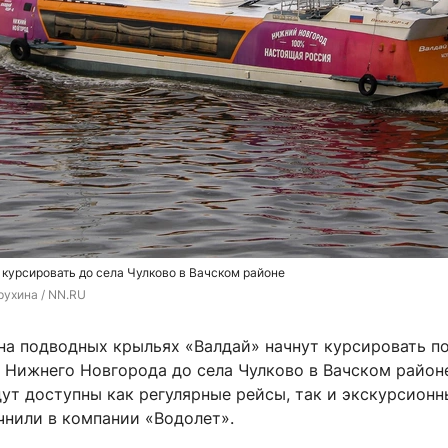
 курсировать до села Чулково в Вачском районе
рухина / NN.RU
 на подводных крыльях «Валдай» начнут курсировать п
 Нижнего Новгорода до села Чулково в Вачском район
ут доступны как регулярные рейсы, так и экскурсионн
чнили в компании «Водолет».