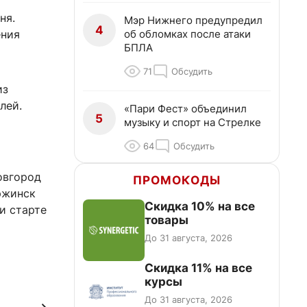
ня.
Мэр Нижнего предупредил
4
об обломках после атаки
ения
БПЛА
71
Обсудить
из
лей.
«Пари Фест» объединил
5
музыку и спорт на Стрелке
64
Обсудить
овгород
ПРОМОКОДЫ
ржинск
Скидка 10% на все
и старте
товары
До 31 августа, 2026
Скидка 11% на все
курсы
До 31 августа, 2026