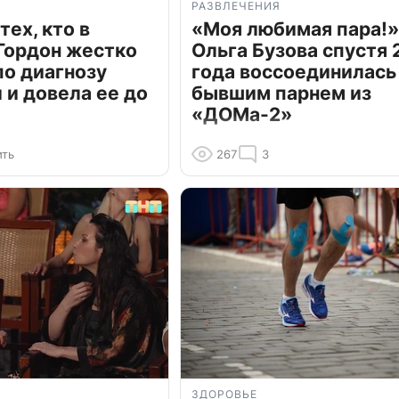
РАЗВЛЕЧЕНИЯ
тех, кто в
«Моя любимая пара!»
Гордон жестко
Ольга Бузова спустя 
по диагнозу
года воссоединилась
и довела ее до
бывшим парнем из
«ДОМа-2»
ить
267
3
ЗДОРОВЬЕ