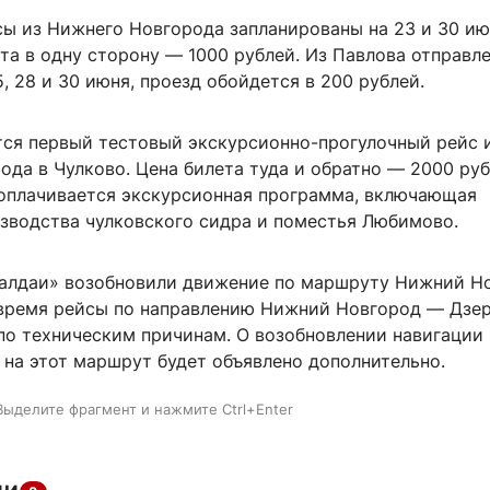
сы из Нижнего Новгорода запланированы на 23 и 30 ию
та в одну сторону — 1000 рублей. Из Павлова отправл
5, 28 и 30 июня, проезд обойдется в 200 рублей.
тся первый тестовый экскурсионно-прогулочный рейс 
да в Чулково. Цена билета туда и обратно — 2000 руб
оплачивается экскурсионная программа, включающая
зводства чулковского сидра и поместья Любимово.
Валдаи» возобновили движение по маршруту Нижний Н
 время рейсы по направлению Нижний Новгород — Дзе
по техническим причинам. О возобновлении навигации 
 на этот маршрут будет объявлено дополнительно.
Выделите фрагмент и нажмите Ctrl+Enter