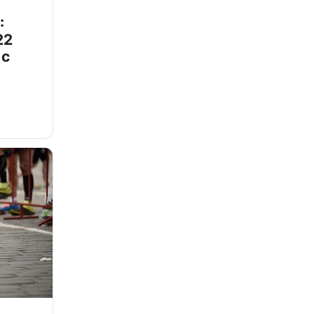
:
22
 с