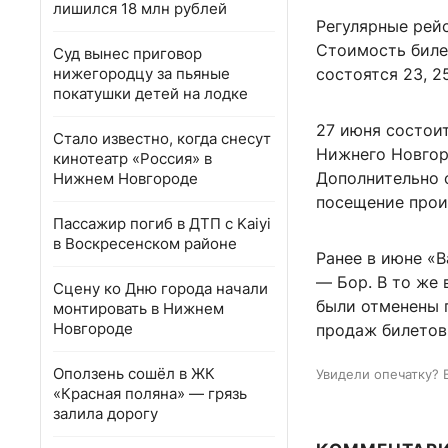
лишился 18 млн рублей
Регулярные рей
Стоимость биле
Суд вынес приговор
нижегородцу за пьяные
состоятся 23, 2
покатушки детей на лодке
27 июня состои
Стало известно, когда снесут
Нижнего Новгоро
кинотеатр «Россия» в
Дополнительно 
Нижнем Новгороде
посещение прои
Пассажир погиб в ДТП с Kaiyi
в Воскресенском районе
Ранее в июне «
— Бор. В то же
Сцену ко Дню города начали
были отменены 
монтировать в Нижнем
Новгороде
продаж билетов
Оползень сошёл в ЖК
Увидели опечатку? 
«Красная поляна» — грязь
залила дорогу