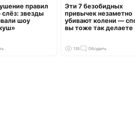
рушение правил
Эти 7 безобидных
о слёз: звезды
привычек незаметно
рвали шоу
убивают колени — сп
куш»
вы тоже так делаете
ть
135
Обсудить