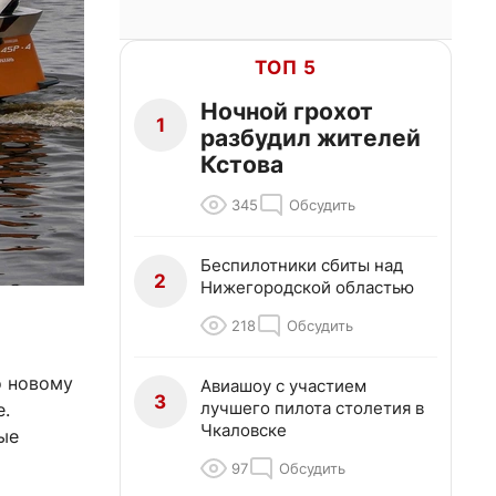
ТОП 5
Ночной грохот
1
разбудил жителей
Кстова
345
Обсудить
Беспилотники сбиты над
2
Нижегородской областью
218
Обсудить
о новому
Авиашоу с участием
3
лучшего пилота столетия в
е.
Чкаловске
ые
97
Обсудить