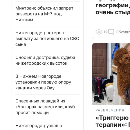
географии,
Минтранс объяснил запрет
очень сты
разворота на М-7 под
Нижним
19
Обсуди
Нижегородец потерял
выплату за погибшего на СВО
сына
Снос или достройка: судьба
нижегородских высоток
В Нижнем Новгороде
установили первую опору
канатки через Оку
Спасенных лошадей из
«Аллюра» разместили, клуб
РАЗВЛЕЧЕНИЯ
просит помощи
«Триггерю 
терапии»: 
Нижегородец узнал о