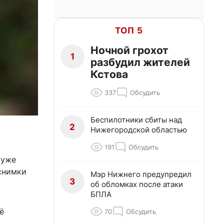
ТОП 5
Ночной грохот
1
разбудил жителей
Кстова
337
Обсудить
Беспилотники сбиты над
2
Нижегородской областью
191
Обсудить
 уже
снимки
Мэр Нижнего предупредил
3
об обломках после атаки
БПЛА
ё
70
Обсудить