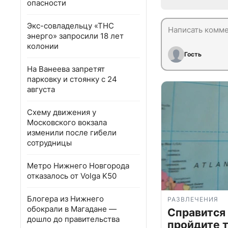
опасности
Экс-совладельцу «ТНС
энерго» запросили 18 лет
колонии
Гость
На Ванеева запретят
парковку и стоянку с 24
августа
Схему движения у
Московского вокзала
изменили после гибели
сотрудницы
Метро Нижнего Новгорода
отказалось от Volga K50
Блогера из Нижнего
РАЗВЛЕЧЕНИЯ
обокрали в Магадане —
Справится
дошло до правительства
пройдите т