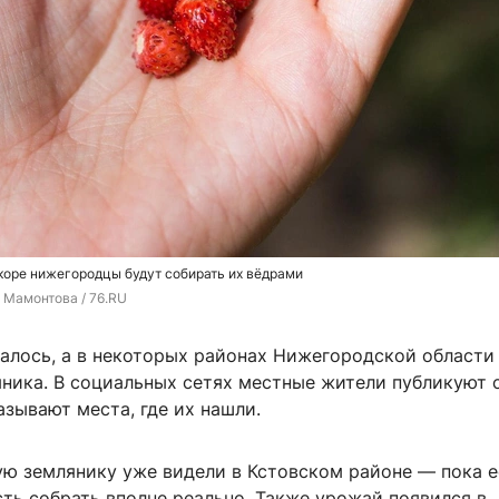
скоре нижегородцы будут собирать их вёдрами
 Мамонтова / 76.RU
чалось, а в некоторых районах Нижегородской области
яника. В социальных сетях местные жители публикуют 
азывают места, где их нашли.
ую землянику уже видели в Кстовском районе — пока е
сть собрать вполне реально. Также урожай появился в