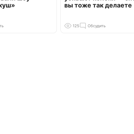
куш»
вы тоже так делаете
ть
125
Обсудить