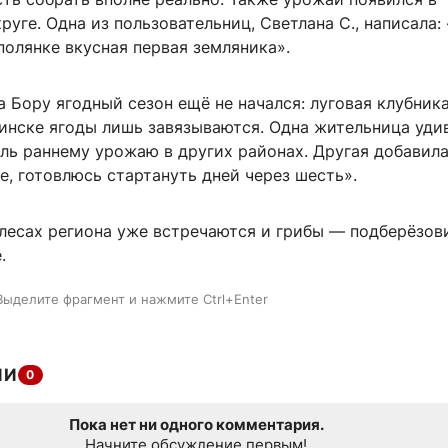
уге. Одна из пользовательниц, Светлана С., написала:
 полянке вкусная первая земляника».
а Бору ягодный сезон ещё не начался: луговая клубник
жинске ягоды лишь завязываются. Одна жительница уди
ль раннему урожаю в других районах. Другая добавила
ее, готовлюсь стартануть дней через шесть».
 лесах региона уже встречаются и грибы — подберёзов
.
Выделите фрагмент и нажмите Ctrl+Enter
ИИ
0
Пока нет ни одного комментария.
Начните обсуждение первым!