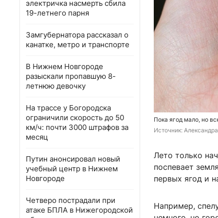
электричка насмерть сбила
19-летнего парня
Замгубернатора рассказал о
канатке, метро и транспорте
В Нижнем Новгороде
разыскали пропавшую 8-
летнюю девочку
На трассе у Богородска
ограничили скорость до 50
Пока ягод мало, но в
км/ч: почти 3000 штрафов за
Источник: 
Александра
месяц
Лето только на
Путин анонсировал новый
поспевает земл
учебный центр в Нижнем
Новгороде
первых ягод и н
Четверо пострадали при
Например, спел
атаке БПЛА в Нижегородской
немного, но гор