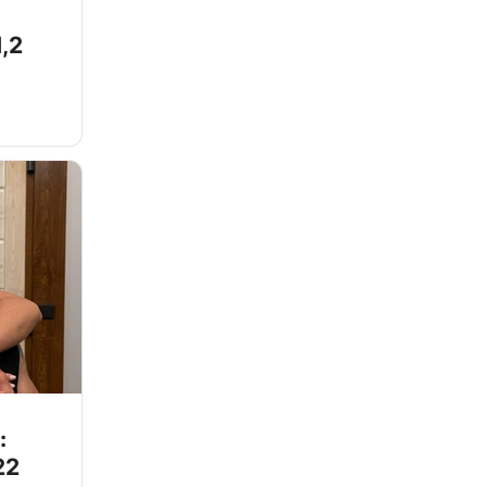
,2
:
22