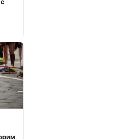
 с
орим,