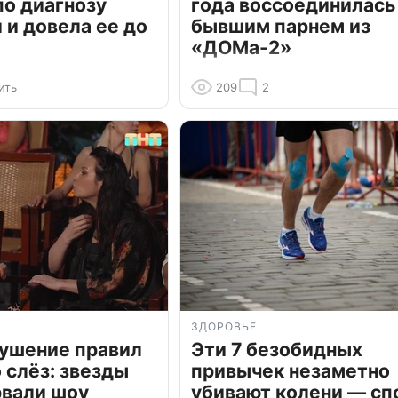
по диагнозу
года воссоединилась
и довела ее до
бывшим парнем из
«ДОМа-2»
ить
209
2
ЗДОРОВЬЕ
рушение правил
Эти 7 безобидных
о слёз: звезды
привычек незаметно
рвали шоу
убивают колени — сп