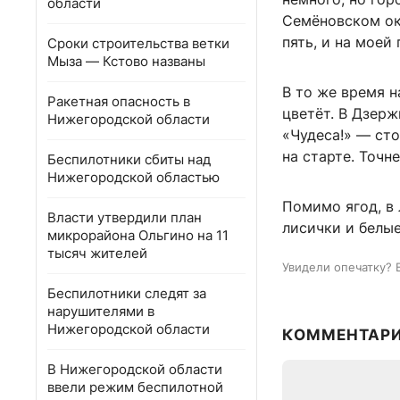
области
Семёновском окр
пять, и на моей
Сроки строительства ветки
Мыза — Кстово названы
В то же время н
Ракетная опасность в
цветёт. В Дзер
Нижегородской области
«Чудеса!» — сто
на старте. Точн
Беспилотники сбиты над
Нижегородской областью
Помимо ягод, в
Власти утвердили план
лисички и белые
микрорайона Ольгино на 11
тысяч жителей
Увидели опечатку? 
Беспилотники следят за
нарушителями в
Нижегородской области
КОММЕНТАР
В Нижегородской области
ввели режим беспилотной