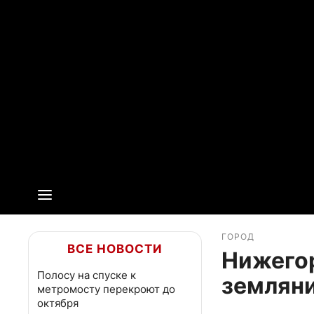
ГОРОД
ВСЕ НОВОСТИ
Нижего
Полосу на спуске к
земляни
метромосту перекроют до
октября