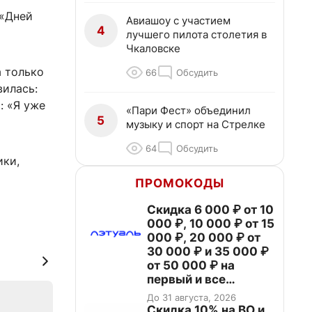
 «Дней
Авиашоу с участием
4
лучшего пилота столетия в
Чкаловске
а только
66
Обсудить
вилась:
: «Я уже
«Пари Фест» объединил
5
музыку и спорт на Стрелке
64
Обсудить
ики,
ПРОМОКОДЫ
Скидка 6 000 ₽ от 10
000 ₽, 10 000 ₽ от 15
000 ₽, 20 000 ₽ от
30 000 ₽ и 35 000 ₽
от 50 000 ₽ на
первый и все
повторные заказы по
До 31 августа, 2026
промокоду НАБЕРИ
Скидка 10% на ВО и