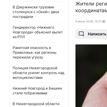
Жители реги
В Дзержинске грузовик
координатам
столкнулся с «Окой»: двое
пострадали
9 июня 2026, 14:31
Гендиректор «Нижнего
Новгорода» объяснил вылет
Написать
из РПЛ
Ракетная опасность в
Приволжье: как регионы
пережили угрозу
Полиция Нижегородской
области усилит контроль над
мотоциклистами
Нижний Новгород и Бишкек
стали побратимами
В Нижегородской области