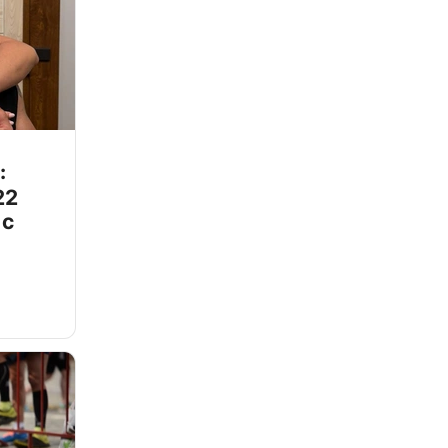
:
22
 с