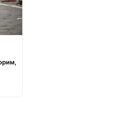
орим,