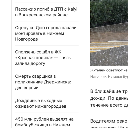
Пассажир погиб в ДТП с Kaiyi
в Воскресенском районе
Сцену ко Дню города начали
монтировать в Нижнем
Новгороде
Оползень сошёл в ЖК
«Красная поляна» — грязь
залила дорогу
Жителям советуют не
Смерть сварщика в
Источник: 
Наталья Бу
поликлинике Дзержинска:
две версии
В ближайшие тр
дожди. По данн
Дождливые выходные
течение всего д
ожидают нижегородцев
450 млн рублей выделят на
Водителям реко
бомбоубежища в Нижнем
дистанцию. Из-