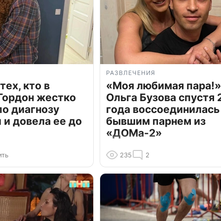
РАЗВЛЕЧЕНИЯ
тех, кто в
«Моя любимая пара!»
Гордон жестко
Ольга Бузова спустя 
по диагнозу
года воссоединилась
и довела ее до
бывшим парнем из
«ДОМа-2»
ить
235
2