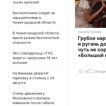
тысяч жителей
Беспилотники следят за
нарушителями в
Нижегородской области
РАЗВЛЕЧЕНИЯ
В Нижегородской области
Грубое на
ввели режим беспилотной
опасности
и ругань д
чуть не со
Экс-совладельцу «ТНС
«Большой 
энерго» запросили 18 лет
колонии
73
Обсуди
На Ванеева запретят
парковку и стоянку с 24
августа
Схему движения у
Московского вокзала
изменили после гибели