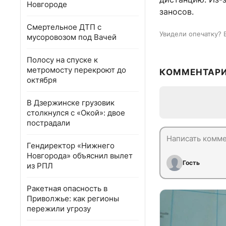
Новгороде
заносов.
Смертельное ДТП с
Увидели опечатку? 
мусоровозом под Вачей
Полосу на спуске к
метромосту перекроют до
КОММЕНТАР
октября
В Дзержинске грузовик
столкнулся с «Окой»: двое
пострадали
Гендиректор «Нижнего
Новгорода» объяснил вылет
Гость
из РПЛ
Ракетная опасность в
Приволжье: как регионы
пережили угрозу