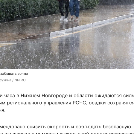
 забывать зонты
рухина / NN.RU
и часа в Нижнем Новгороде и области ожидаются сил
ым регионального управления РСЧС, осадки сохранятся
ня.
мендовано снизить скорость и соблюдать безопасную
за ухудшения видимости и скользкой дороги возрастае