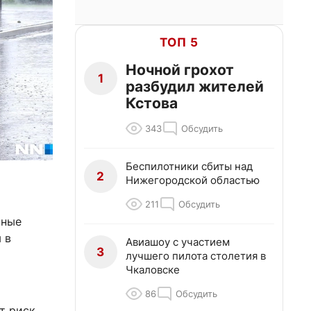
ТОП 5
Ночной грохот
1
разбудил жителей
Кстова
343
Обсудить
Беспилотники сбиты над
2
Нижегородской областью
211
Обсудить
ьные
 в
Авиашоу с участием
3
лучшего пилота столетия в
Чкаловске
86
Обсудить
т риск