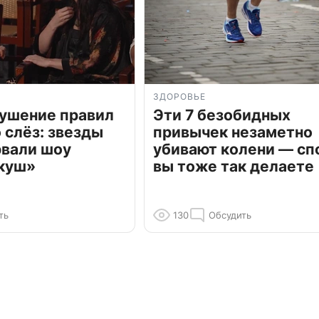
ЗДОРОВЬЕ
рушение правил
Эти 7 безобидных
о слёз: звезды
привычек незаметно
рвали шоу
убивают колени — сп
куш»
вы тоже так делаете
ть
130
Обсудить