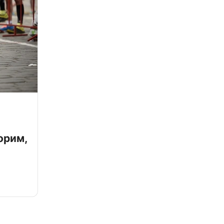
орим,