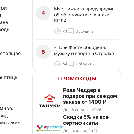
При
Мэр Нижнего предупредил
4
об обломках после атаки
е
БПЛА
лана
реды
70
Обсудить
«Пари Фест» объединил
5
астоящее
музыку и спорт на Стрелке
64
Обсудить
е птицы
ПРОМОКОДЫ
Ролл Чеддер в
подарок при каждом
заказе от 1490 ₽
 мире.
До 16 августа, 2026
 вид
Скидка 5% на все
рильские
сертификаты
До 1 января, 2027