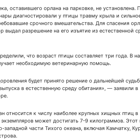
ка, оставившего орлана на парковке, не установлена. 
нары диагностировали у птицы травму крыла и сильно
ребовавшие срочного вмешательства. Для спасения ор
р выдал разрешение на его изъятие из естественной с
еделили, что возраст птицы составляет три года. В н
лучает необходимую ветеринарную помощь.
доровления будет принято решение о дальнейшей судьб
выпуска в естественную среду обитания», — заявили в
ре.
н относится к числу наиболее крупных хищных птиц в
 экземпляров может достигать 7-9 килограммов. Этот
о-западной части Тихого океана, включая Камчатку, Ку
строва.