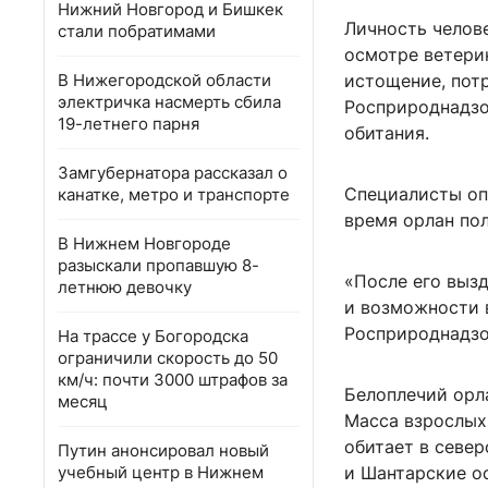
Нижний Новгород и Бишкек
Личность челове
стали побратимами
осмотре ветери
В Нижегородской области
истощение, пот
электричка насмерть сбила
Росприроднадзо
19-летнего парня
обитания.
Замгубернатора рассказал о
Специалисты опр
канатке, метро и транспорте
время орлан по
В Нижнем Новгороде
разыскали пропавшую 8-
«После его выз
летнюю девочку
и возможности 
Росприроднадзо
На трассе у Богородска
ограничили скорость до 50
км/ч: почти 3000 штрафов за
Белоплечий орла
месяц
Масса взрослых
обитает в север
Путин анонсировал новый
учебный центр в Нижнем
и Шантарские о