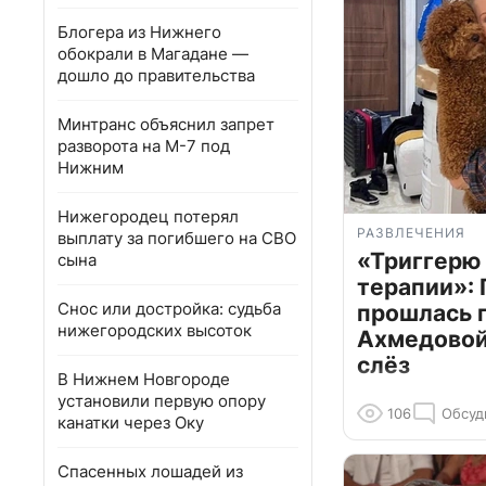
Блогера из Нижнего
обокрали в Магадане —
дошло до правительства
Минтранс объяснил запрет
разворота на М-7 под
Нижним
Нижегородец потерял
РАЗВЛЕЧЕНИЯ
выплату за погибшего на СВО
«Триггерю 
сына
терапии»: 
Снос или достройка: судьба
прошлась 
нижегородских высоток
Ахмедовой 
слёз
В Нижнем Новгороде
установили первую опору
106
Обсуд
канатки через Оку
Спасенных лошадей из