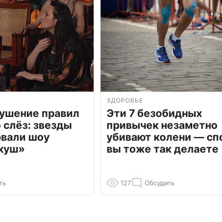
ЗДОРОВЬЕ
рушение правил
Эти 7 безобидных
о слёз: звезды
привычек незаметно
рвали шоу
убивают колени — сп
куш»
вы тоже так делаете
ть
127
Обсудить