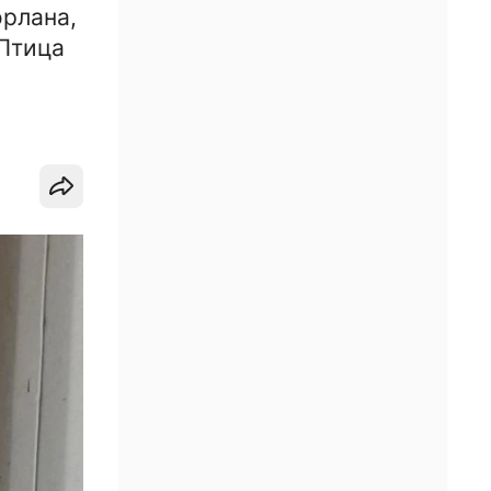
орлана,
 Птица