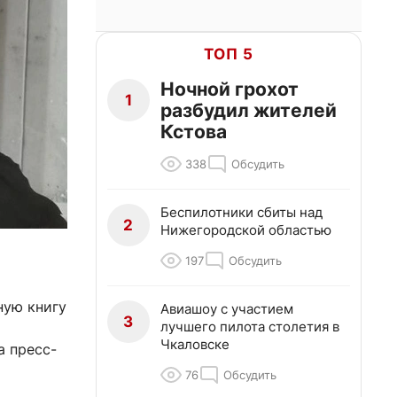
ТОП 5
Ночной грохот
1
разбудил жителей
Кстова
338
Обсудить
Беспилотники сбиты над
2
Нижегородской областью
197
Обсудить
ную книгу
Авиашоу с участием
3
лучшего пилота столетия в
Чкаловске
а пресс-
76
Обсудить