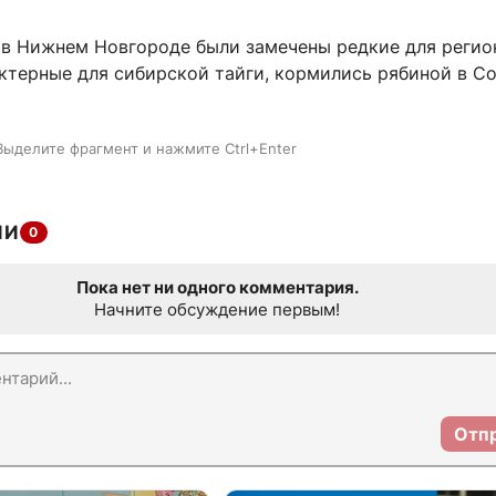
, в Нижнем Новгороде были замечены редкие для регио
актерные для сибирской тайги, кормились рябиной в С
Выделите фрагмент и нажмите Ctrl+Enter
ИИ
0
Пока нет ни одного комментария.
Начните обсуждение первым!
Отп