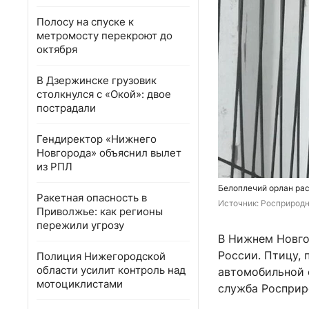
Полосу на спуске к
метромосту перекроют до
октября
В Дзержинске грузовик
столкнулся с «Окой»: двое
пострадали
Гендиректор «Нижнего
Новгорода» объяснил вылет
из РПЛ
Белоплечий орлан рас
Ракетная опасность в
Источник: 
Росприродн
Приволжье: как регионы
пережили угрозу
В Нижнем Новго
России. Птицу,
Полиция Нижегородской
области усилит контроль над
автомобильной 
мотоциклистами
служба Росприр