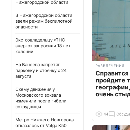
Нижегородской области
В Нижегородской области
ввели режим беспилотной
опасности
Экс-совладельцу «ТНС
энерго» запросили 18 лет
колонии
На Ванеева запретят
РАЗВЛЕЧЕНИЯ
парковку и стоянку с 24
Справится
августа
пройдите т
географии,
Схему движения у
очень сты
Московского вокзала
изменили после гибели
сотрудницы
44
Обсуди
Метро Нижнего Новгорода
отказалось от Volga K50