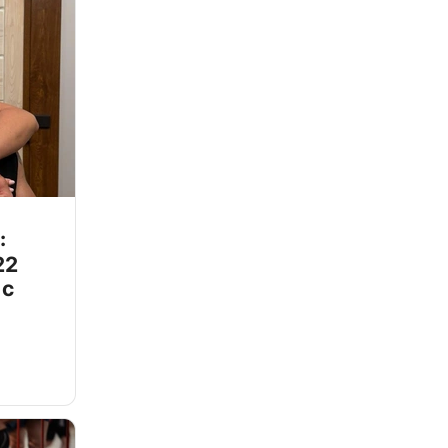
:
22
 с