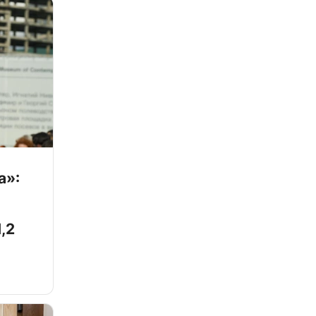
а»:
,2