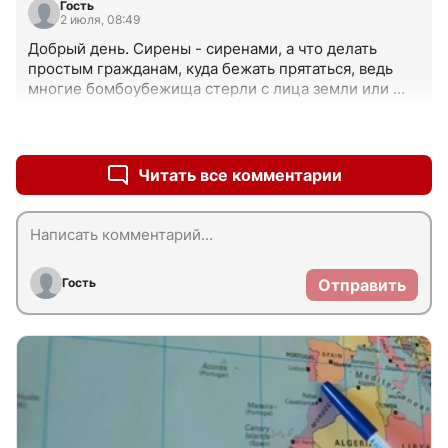
Гость
2 июля, 08:49
Добрый день. Сирены - сиренами, а что делать 
простым гражданам, куда бежать прятаться, ведь 
многие бомбоубежища стерли с лица земли или 
завалены ... В СССР в бомбоубежищах были и 
медикаменты, и запасы еды, и воды на первое 
+0
–0
время.
Читать все комментарии
Гость
Отправить