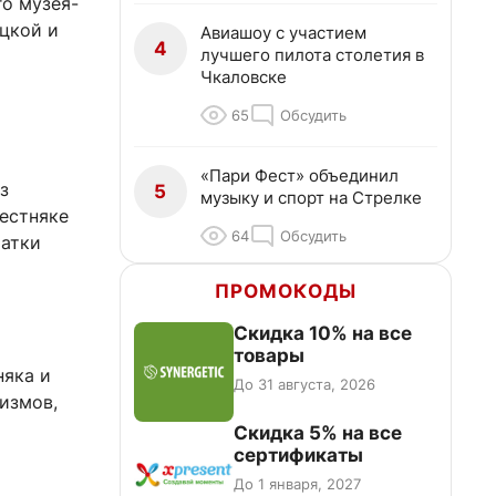
о музея-
цкой и
Авиашоу с участием
4
лучшего пилота столетия в
Чкаловске
65
Обсудить
«Пари Фест» объединил
з
5
музыку и спорт на Стрелке
вестняке
64
Обсудить
чатки
ПРОМОКОДЫ
Скидка 10% на все
товары
няка и
До 31 августа, 2026
измов,
Скидка 5% на все
сертификаты
До 1 января, 2027