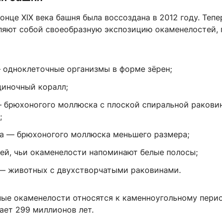
онце XIX века башня была воссоздана в 2012 году. Тепе
ляют собой своеобразную экспозицию окаменелостей, 
 одноклеточные организмы в форме зёрен;
диночный коралл;
 брюхоногого моллюска с плоской спиральной ракови
;
а — брюхоногого моллюска меньшего размера;
ей, чьи окаменелости напоминают белые полосы;
— животных с двухстворчатыми раковинами.
ные окаменелости относятся к каменноугольному перио
ает 299 миллионов лет.