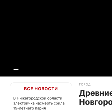
ГОРОД
ВСЕ НОВОСТИ
Древни
В Нижегородской области
Новгоро
электричка насмерть сбила
19-летнего парня