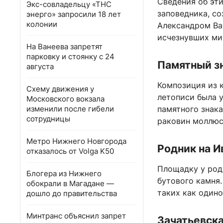
Сведения об эт
Экс-совладельцу «ТНС
заповедника, с
энерго» запросили 18 лет
колонии
Александром Ва
исчезнувших ми
На Ванеева запретят
парковку и стоянку с 24
Памятный зн
августа
Композиция из 
Схему движения у
летописи была у
Московского вокзала
изменили после гибели
памятного знак
сотрудницы
раковин моллюс
Метро Нижнего Новгорода
Родник на И
отказалось от Volga K50
Площадку у род
Блогера из Нижнего
бутового камня.
обокрали в Магадане —
таких как один
дошло до правительства
Минтранс объяснил запрет
Зачатьевск