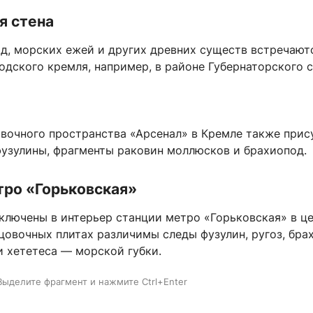
я стена
д, морских ежей и других древних существ встречают
дского кремля, например, в районе Губернаторского с
авочного пространства «Арсенал» в Кремле также прис
фузулины, фрагменты раковин моллюсков и брахиопод.
тро «Горьковская»
ключены в интерьер станции метро «Горьковская» в ц
цовочных плитах различимы следы фузулин, ругоз, бра
и хететеса — морской губки.
Выделите фрагмент и нажмите Ctrl+Enter