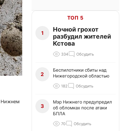
ТОП 5
Ночной грохот
1
разбудил жителей
Кстова
334
Обсудить
Беспилотники сбиты над
2
Нижегородской областью
182
Обсудить
В Нижнем
Мэр Нижнего предупредил
3
об обломках после атаки
БПЛА
70
Обсудить