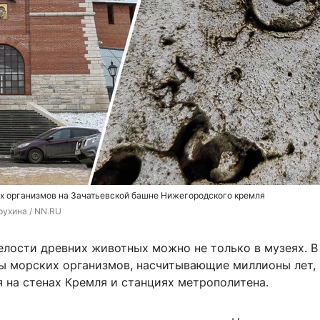
х организмов на Зачатьевской башне Нижегородского кремля
рухина / NN.RU
елости древних животных можно не только в музеях. 
ы морских организмов, насчитывающие миллионы лет,
 на стенах Кремля и станциях метрополитена.