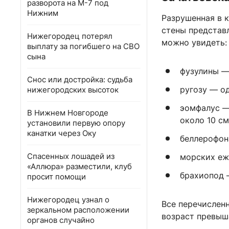
разворота на М-7 под
Нижним
Разрушенная в к
стены представ
Нижегородец потерял
можно увидеть:
выплату за погибшего на СВО
сына
фузулины —
Снос или достройка: судьба
ругозу — о
нижегородских высоток
эомфалус —
В Нижнем Новгороде
около 10 см
установили первую опору
канатки через Оку
беллерофон
Спасенных лошадей из
морских еж
«Аллюра» разместили, клуб
брахиопод 
просит помощи
Нижегородец узнал о
Все перечислен
зеркальном расположении
возраст превыш
органов случайно