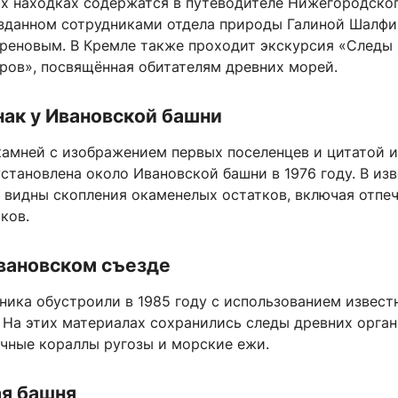
их находках содержатся в путеводителе Нижегородског
озданном сотрудниками отдела природы Галиной Шалфи
реновым. В Кремле также проходит экскурсия «Следы
ров», посвящённая обитателям древних морей.
ак у Ивановской башни
камней с изображением первых поселенцев и цитатой и
становлена около Ивановской башни в 1976 году. В из
а видны скопления окаменелых остатков, включая отпе
ков.
вановском съезде
ника обустроили в 1985 году с использованием извест
 На этих материалах сохранились следы древних орган
очные кораллы ругозы и морские ежи.
ая башня