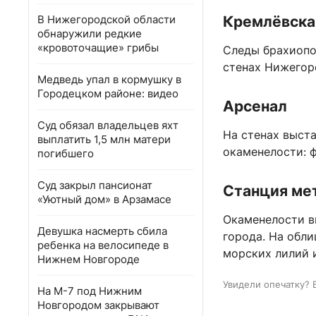
В Нижегородской области
Кремлёвска
обнаружили редкие
«кровоточащие» грибы
Следы брахиопо
стенах Нижегоро
Медведь упал в кормушку в
Городецком районе: видео
Арсенал
Суд обязал владельцев яхт
На стенах выст
выплатить 1,5 млн матери
окаменелости: 
погибшего
Суд закрыл пансионат
Станция ме
«Уютный дом» в Арзамасе
Окаменелости в
Девушка насмерть сбила
города. На обли
ребенка на велосипеде в
морских лилий 
Нижнем Новгороде
Увидели опечатку? 
На М-7 под Нижним
Новгородом закрывают