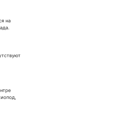
ся на
ада.
утствуют
ентре
хиопод,