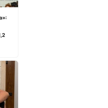
а»:
,2