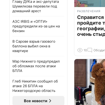
Главу ДУКа и экс-депутата
Шумилкова перевели под
домашний арест
РАЗВЛЕЧЕНИЯ
Справится
АЗС IRBIS и «ОПТИ»
пройдите т
предупредили из-за цен на
географии,
бензин
очень сты
В Сарове взрыв газового
баллона выбил окна в
10
Обсуди
квартире
Мэр Нижнего предупредил
об обломках после атаки
БПЛА
Глеб Никитин сообщил об
атаке 26 БПЛА на
Нижегородскую область
Все новости