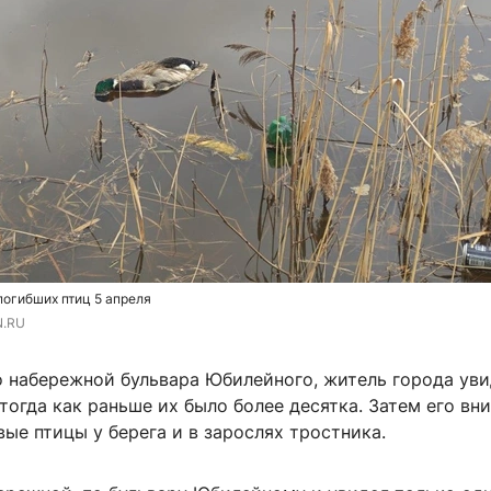
огибших птиц 5 апреля
N.RU
о набережной бульвара Юбилейного, житель города ув
 тогда как раньше их было более десятка. Затем его вн
ые птицы у берега и в зарослях тростника.