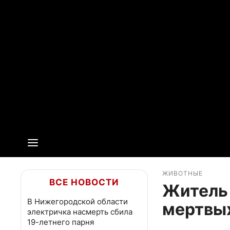
ЖИВОТНЫЕ
ВСЕ НОВОСТИ
Житель
В Нижегородской области
мертвых
электричка насмерть сбила
19-летнего парня