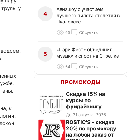
у пару
 трупы у
Авиашоу с участием
4
лучшего пилота столетия в
Чкаловске
65
Обсудить
«Пари Фест» объединил
 водоем,
5
музыку и спорт на Стрелке
.
64
Обсудить
денных
ПРОМОКОДЫ
лужбе,
ганы.
Скидка 15% на
курсы по
фридайвингу
на, к
До 31 августа, 2026
логии.
ROSTIC'S - скидка
одской
20% по промокоду
на любой заказ от