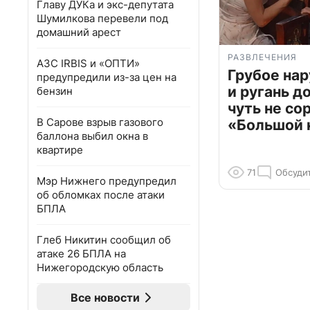
Главу ДУКа и экс-депутата
Шумилкова перевели под
домашний арест
РАЗВЛЕЧЕНИЯ
АЗС IRBIS и «ОПТИ»
Грубое на
предупредили из-за цен на
и ругань д
бензин
чуть не со
В Сарове взрыв газового
«Большой 
баллона выбил окна в
квартире
71
Обсуди
Мэр Нижнего предупредил
об обломках после атаки
БПЛА
Глеб Никитин сообщил об
атаке 26 БПЛА на
Нижегородскую область
Все новости