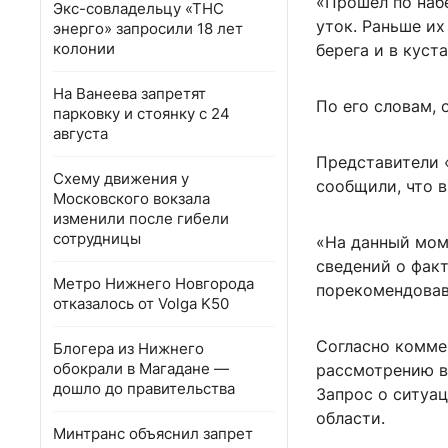
«Прошел по наб
Экс-совладельцу «ТНС
уток. Раньше их
энерго» запросили 18 лет
колонии
берега и в куст
На Ванеева запретят
По его словам, 
парковку и стоянку с 24
августа
Представители 
Схему движения у
сообщили, что в
Московского вокзала
изменили после гибели
сотрудницы
«На данный мом
сведений о факт
Метро Нижнего Новгорода
порекомендовав
отказалось от Volga K50
Согласно комме
Блогера из Нижнего
обокрали в Магадане —
рассмотрению в
дошло до правительства
Запрос о ситуа
области.
Минтранс объяснил запрет