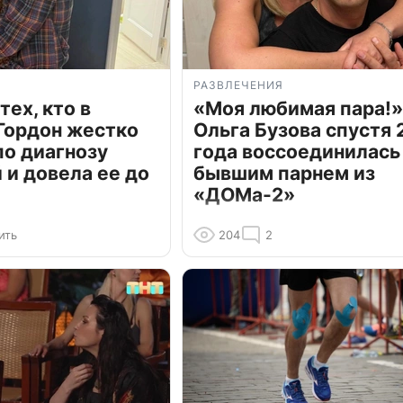
РАЗВЛЕЧЕНИЯ
тех, кто в
«Моя любимая пара!»
Гордон жестко
Ольга Бузова спустя 
по диагнозу
года воссоединилась
и довела ее до
бывшим парнем из
«ДОМа-2»
ить
204
2