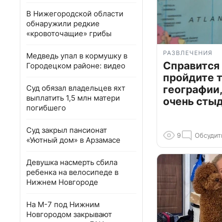
В Нижегородской области
обнаружили редкие
«кровоточащие» грибы
РАЗВЛЕЧЕНИЯ
Медведь упал в кормушку в
Справится
Городецком районе: видео
пройдите т
Суд обязал владельцев яхт
географии,
выплатить 1,5 млн матери
очень сты
погибшего
Суд закрыл пансионат
9
Обсудит
«Уютный дом» в Арзамасе
Девушка насмерть сбила
ребенка на велосипеде в
Нижнем Новгороде
На М-7 под Нижним
Новгородом закрывают