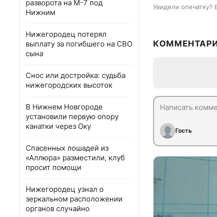
разворота на М-7 под
Увидели опечатку? 
Нижним
Нижегородец потерял
КОММЕНТАР
выплату за погибшего на СВО
сына
Снос или достройка: судьба
нижегородских высоток
В Нижнем Новгороде
установили первую опору
канатки через Оку
Гость
Спасенных лошадей из
«Аллюра» разместили, клуб
просит помощи
Нижегородец узнал о
зеркальном расположении
органов случайно