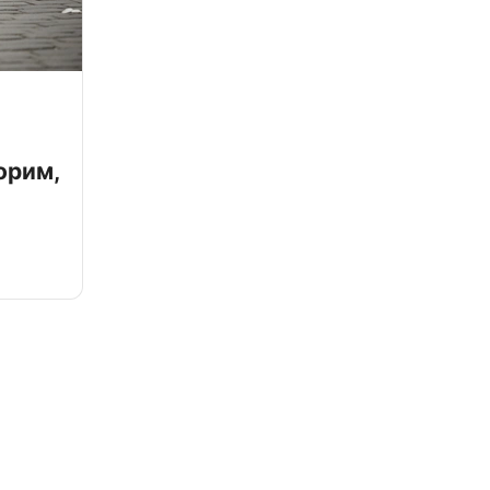
орим,