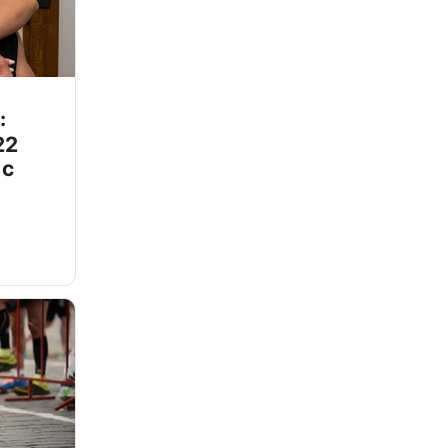
:
22
 с