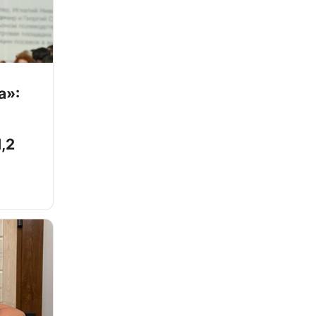
а»:
,2