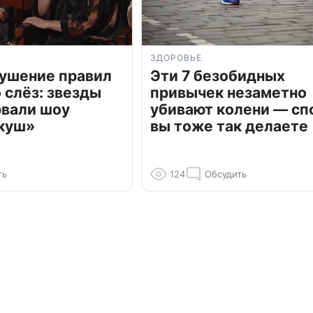
ЗДОРОВЬЕ
рушение правил
Эти 7 безобидных
о слёз: звезды
привычек незаметно
рвали шоу
убивают колени — сп
куш»
вы тоже так делаете
ть
124
Обсудить