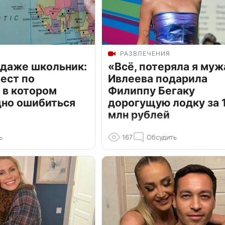
РАЗВЛЕЧЕНИЯ
 даже школьник:
«Всё, потеряла я муж
ест по
Ивлеева подарила
 в котором
Филиппу Бегаку
дно ошибиться
дорогущую лодку за 1
млн рублей
ь
167
Обсудить