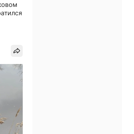
ковом
ратился