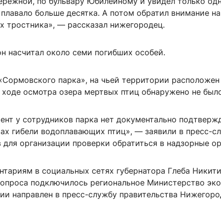
ережной, по бульвару Юбилейному и увидел только одн
 плавало больше десятка. А потом обратил внимание на
ах тростника», — рассказал нижегородец.
он насчитал около семи погибших особей.
«Сормовского парка», на чьей территории расположен
 ходе осмотра озера мертвых птиц обнаружено не было
ент у сотрудников парка нет документально подтверж
ах гибели водоплавающих птиц», — заявили в пресс-с
 для организации проверки обратиться в надзорные ор
нтариям в социальных сетях губернатора Глеба Никити
опроса подключилось региональное Министерство эко
ции направлен в пресс-службу правительства Нижегор