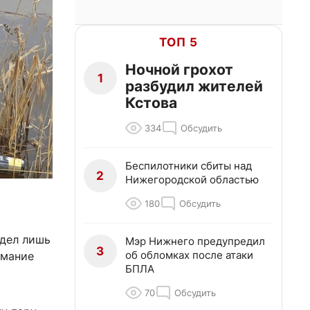
ТОП 5
Ночной грохот
1
разбудил жителей
Кстова
334
Обсудить
Беспилотники сбиты над
2
Нижегородской областью
180
Обсудить
идел лишь
Мэр Нижнего предупредил
3
об обломках после атаки
имание
БПЛА
70
Обсудить